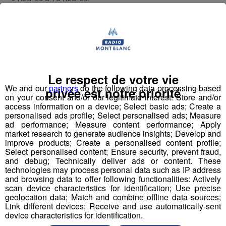
Même dispositif à Samoëns, où ceux qui le souhaitent
peuvent venir au Bois aux Dames, où des boissons
fraîches seront servies.
Le respect de votre vie
QUELS CONSEILS SUIVRE
We and our
partners
do the following data processing based
privée est notre priorité
on your consent and/or our legitimate interest: Store and/or
access information on a device; Select basic ads; Create a
personalised ads profile; Select personalised ads; Measure
Pour tout le monde, les conseils sont les mêmes :
ad performance; Measure content performance; Apply
buvez régulièrement de l’eau, fermez vos fenêtres
market research to generate audience insights; Develop and
improve products; Create a personalised content profile;
et volets pendant la journée, et évitez de faire du
Select personalised content; Ensure security, prevent fraud,
sport.
and debug; Technically deliver ads or content. These
technologies may process personal data such as IP address
and browsing data to offer following functionalities: Actively
Et si vous comptez vous baigner, attention aux chocs
scan device characteristics for identification; Use precise
thermiques qui peuvent entraîner des malaises. L’été
geolocation data; Match and combine offline data sources;
dernier, le nombre de noyades a augmenté de 30 % par
Link different devices; Receive and use automatically-sent
device characteristics for identification.
rapport à 2015.