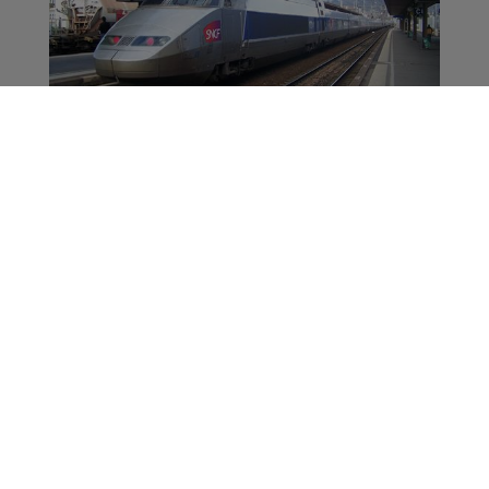
Paris/Genève : La
capacité des trains va
augmenter
Actus