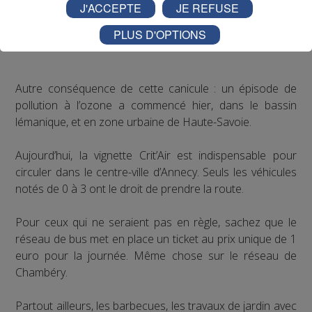
J'ACCEPTE
JE REFUSE
PLUS D'OPTIONS
LA POLLUTION EN PROFITE
Autre conséquence de cette canicule : un épisode de
pollution à l’ozone a commencé hier, dans le bassin
lémanique, et en zone urbaine de Haute-Savoie.
Aujourd’hui, la vignette Crit’Air est indispensable pour
circuler dans le centre-ville d’Annecy. Seuls les véhicules
notés de 0 à 3 ont le droit de prendre la route.
Pour ceux qui ne seraient pas en règle, sachez que le
réseau de bus met en place un ticket au prix unique de 1
euro pour la journée. Même chose sur le réseau de
Chambéry.
Partout ailleurs, les barbecues, les travaux de jardin avec