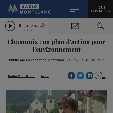
HOROSCOPE
CITIZEN MACHINERY
NOUS
CONTACTER
COMPAGNIE DU MONT-BLANC
LES CHRONIQUES DE L'EXPERT
GRAND MASSIF DOMAINES SKIABLES
LIVE RADIO
94.60
BORINI
Chamonix : un plan d'action pour
BIGARD
l'environnement
Publié par La rédaction Montblanclive
-
25 juin 2019 à 10h32
Radio Mont Blanc
Actus