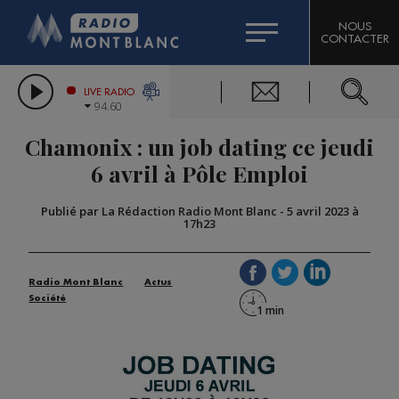
HOROSCOPE
CITIZEN MACHINERY
NOUS
CONTACTER
COMPAGNIE DU MONT-BLANC
LES CHRONIQUES DE L'EXPERT
GRAND MASSIF DOMAINES SKIABLES
LIVE RADIO
94.60
BORINI
Chamonix : un job dating ce jeudi
BIGARD
6 avril à Pôle Emploi
Publié par La Rédaction Radio Mont Blanc
-
5 avril 2023 à
17h23
Radio Mont Blanc
Actus
Société