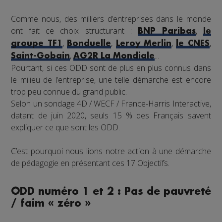
Comme nous, des milliers d’entreprises dans le monde
ont fait ce choix structurant :
,
BNP Paribas
le
,
,
,
,
groupe TF1
Bonduelle
Leroy Merlin
le CNES
,
...
Saint-Gobain
AG2R La Mondiale
Pourtant, si ces ODD sont de plus en plus connus dans
le milieu de l’entreprise, une telle démarche est encore
trop peu connue du grand public.
Selon un sondage 4D / WECF / France-Harris Interactive,
datant de juin 2020, seuls 15 % des Français savent
expliquer ce que sont les ODD.
C’est pourquoi nous lions notre action à une démarche
de pédagogie en présentant ces 17 Objectifs.
ODD numéro 1 et 2 : Pas de pauvreté
/ faim « zéro »