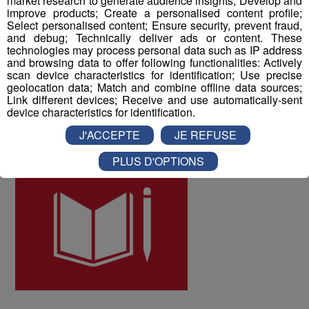
market research to generate audience insights; Develop and
improve products; Create a personalised content profile;
les collaborateurs ont donné une note globale de 8 sur
Select personalised content; Ensure security, prevent fraud,
10 à la qualité de vie au travail au sein du Groupe Mont
and debug; Technically deliver ads or content. These
Blanc Médias.
technologies may process personal data such as IP address
and browsing data to offer following functionalities: Actively
scan device characteristics for identification; Use precise
ODD numéro 4 : Education de qualité
geolocation data; Match and combine offline data sources;
Link different devices; Receive and use automatically-sent
device characteristics for identification.
J'ACCEPTE
JE REFUSE
PLUS D'OPTIONS