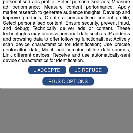
personalised ads profile; Select personalised ads; Measure
ALPES
!
ad performance; Measure content performance; Apply
market research to generate audience insights; Develop and
Nathan est allé tester pour vous
Verticalp Émosson,
improve products; Create a personalised content profile;
dans la Vallée du Trient
:
Select personalised content; Ensure security, prevent fraud,
and debug; Technically deliver ads or content. These
technologies may process personal data such as IP address
and browsing data to offer following functionalities: Actively
scan device characteristics for identification; Use precise
geolocation data; Match and combine offline data sources;
Link different devices; Receive and use automatically-sent
device characteristics for identification.
J'ACCEPTE
JE REFUSE
PLUS D'OPTIONS