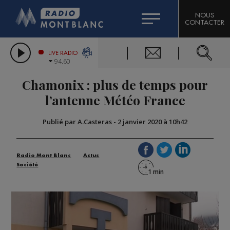
HOROSCOPE
CITIZEN MACHINERY
NOUS
CONTACTER
COMPAGNIE DU MONT-BLANC
LES CHRONIQUES DE L'EXPERT
GRAND MASSIF DOMAINES SKIABLES
LIVE RADIO
94.60
BORINI
Chamonix : plus de temps pour
BIGARD
l’antenne Météo France
Publié par A.Casteras
-
2 janvier 2020 à 10h42
Radio Mont Blanc
Actus
Société