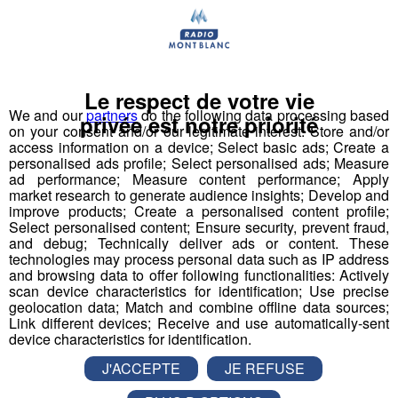
Déstination été ! Une question...une destination !
Nous vous poserons une question, a vous de faire le
bon choix entre les 3 réponses pour repartir avec vos
Le respect de votre vie
entrées pour un maximum d'activités dans la région !
We and our
partners
do the following data processing based
privée est notre priorité
on your consent and/or our legitimate interest: Store and/or
Inscription par téléphone toute la journée pour
access information on a device; Select basic ads; Create a
participer aux 2 tirages au sort par jour à 8h45 et 17h45.
personalised ads profile; Select personalised ads; Measure
ad performance; Measure content performance; Apply
Appelez le standard au 04 50 58 24 09
market research to generate audience insights; Develop and
improve products; Create a personalised content profile;
Pour cette semaine on vous offre vos entrées pour vous
Select personalised content; Ensure security, prevent fraud,
and debug; Technically deliver ads or content. These
et la personne de votre choix pour
WALIBI RHONE
technologies may process personal data such as IP address
ALPES
!
and browsing data to offer following functionalities: Actively
scan device characteristics for identification; Use precise
Nathan est allé tester pour vous
Verticalp Émosson,
geolocation data; Match and combine offline data sources;
Link different devices; Receive and use automatically-sent
dans la Vallée du Trient
:
device characteristics for identification.
J'ACCEPTE
JE REFUSE