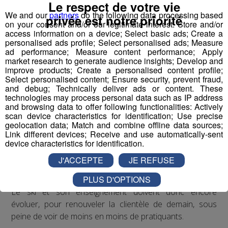
Le respect de votre vie
We and our
partners
do the following data processing based
privée est notre priorité
Entre les démonstrations de freestyle et les dédicaces,
on your consent and/or our legitimate interest: Store and/or
les professionnels de l’industrie du ski ont réfléchi à leur
access information on a device; Select basic ads; Create a
personalised ads profile; Select personalised ads; Measure
avenir.
ad performance; Measure content performance; Apply
market research to generate audience insights; Develop and
Ils se sont en effet rendu compte que les
moins de 25
improve products; Create a personalised content profile;
Select personalised content; Ensure security, prevent fraud,
ans
avaient tendance à déserter les stations.
and debug; Technically deliver ads or content. These
technologies may process personal data such as IP address
La faute notamment à un apprentissage de la glisse qui
and browsing data to offer following functionalities: Actively
scan device characteristics for identification; Use precise
n’est plus adapté à leurs envies.
geolocation data; Match and combine offline data sources;
Link different devices; Receive and use automatically-sent
Laureline Chopard fait partie de l’agence PopRock
.
device characteristics for identification.
J'ACCEPTE
JE REFUSE
mp3
PLUS D'OPTIONS
Le ski et son enseignement doivent donc encore
évoluer, pour renouveler la clientèle de demain, sous
peine de voir de moins en moins de pratiquants.