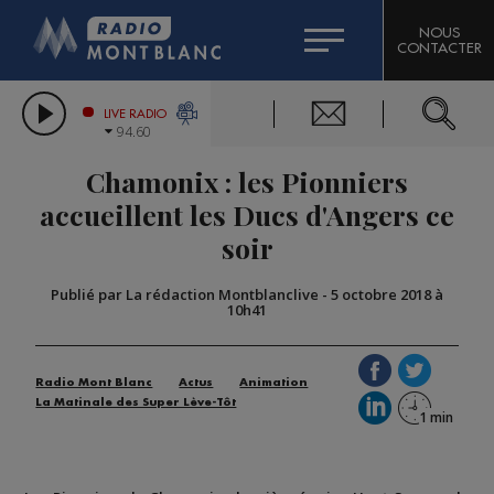
HOROSCOPE
CITIZEN MACHINERY
NOUS
CONTACTER
COMPAGNIE DU MONT-BLANC
LES CHRONIQUES DE L'EXPERT
GRAND MASSIF DOMAINES SKIABLES
LIVE RADIO
94.60
BORINI
Chamonix : les Pionniers
BIGARD
accueillent les Ducs d'Angers ce
soir
Publié par La rédaction Montblanclive
-
5 octobre 2018 à
10h41
Radio Mont Blanc
Actus
Animation
La Matinale des Super Lève-Tôt