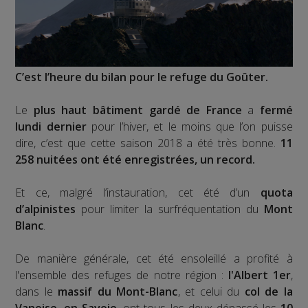
C’est l’heure du bilan pour le refuge du Goûter.
Le
plus haut bâtiment gardé de France
a
fermé
lundi dernier
pour l’hiver, et le moins que l’on puisse
dire, c’est que cette saison 2018 a été très bonne.
11
258 nuitées ont été enregistrées, un record.
Et ce, malgré l’instauration, cet été d’un
quota
d’alpinistes
pour limiter la surfréquentation du
Mont
Blanc
.
De manière générale, cet été ensoleillé a profité à
l'ensemble des refuges de notre région :
l'Albert 1er
,
dans le
massif du Mont-Blanc
, et celui du
col de la
Vanoise, en Savoie
, ont tous les deux dépassé les
10