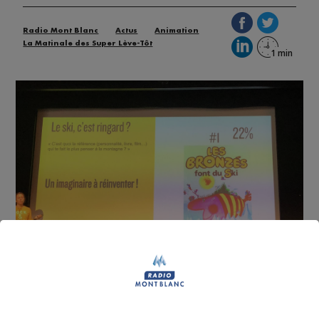
Radio Mont Blanc
Actus
Animation
La Matinale des Super Lève-Tôt
C’était l’événement du week-end à Annecy : le High
Five festival a encore une fois fait le plein.