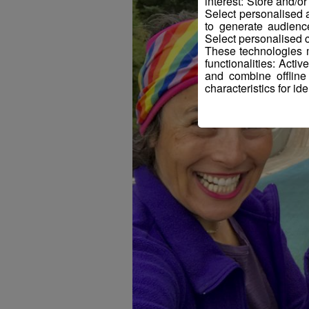
interest: Store and/o
Select personalised
to generate audienc
Select personalised c
These technologies m
functionalities: Acti
and combine offline
characteristics for ide