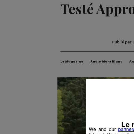
Testé Approu
Publié par 
Le Magazine
Radio Mont Blanc
An
Le 
We and our
partner