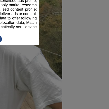
sonalised ads profile;
pply market research
sed content profile;
eliver ads or content.
ta to offer following
eolocation data; Match
atically-sent device