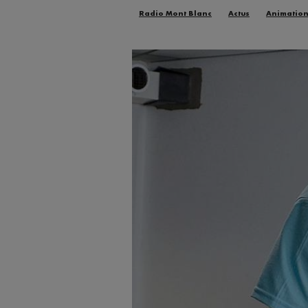
Radio Mont Blanc
Actus
Animatio