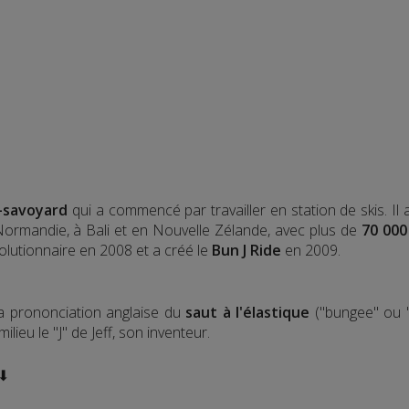
-savoyard
qui a commencé par travailler en station de skis. Il
 Normandie, à Bali et en Nouvelle Zélande, avec plus de
70 000
olutionnaire en 2008 et a créé le
Bun J Ride
en 2009.
la prononciation anglaise du
saut à l'élastique
("bungee" ou "
lieu le "J" de Jeff, son inventeur.
 ⬇