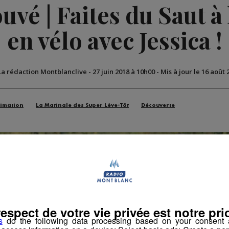
vé | Faites du Saut à l
en vélo avec Jessica !
La rédaction Montblanclive
-
27 juin 2018 à 10h00
-
Mis à jour le 16 août 
imation
La Matinale des Super Lève-Tôt
Découverte
respect de votre vie privée est notre prio
s
do the following data processing based on your consent a