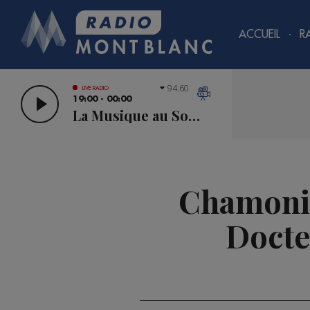
ACCUEIL
R
94.60
LIVE RADIO
19:00 - 00:00
La Musique au Sommet
Chamonix
Docte