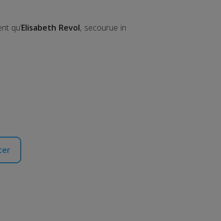
ent qu’
Elisabeth Revol
, secourue in
ter