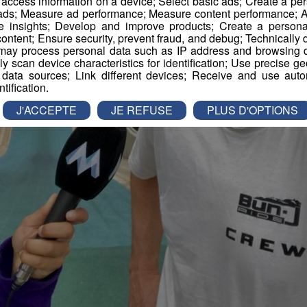
r access information on a device; Select basic ads; Create a per
 ads; Measure ad performance; Measure content performance; A
e insights; Develop and improve products; Create a personali
ontent; Ensure security, prevent fraud, and debug; Technically d
ay process personal data such as IP address and browsing da
vely scan device characteristics for identification; Use precise g
 data sources; Link different devices; Receive and use autom
ntification.
J'ACCEPTE
JE REFUSE
PLUS D'OPTIONS