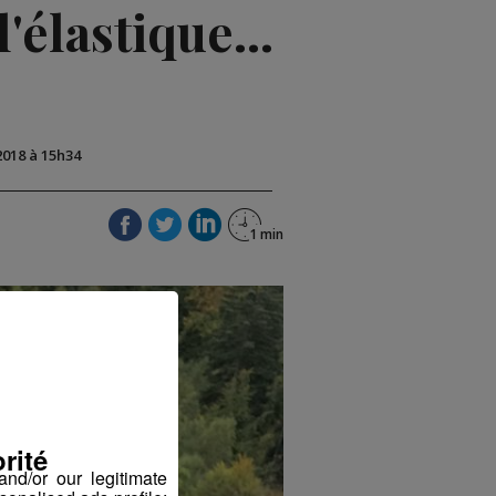
'élastique...
2018 à 15h34
rité
nd/or our legitimate