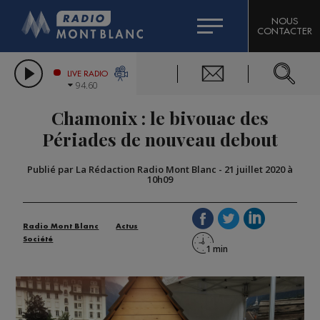
HOROSCOPE
CITIZEN MACHINERY
NOUS
CONTACTER
COMPAGNIE DU MONT-BLANC
LES CHRONIQUES DE L'EXPERT
GRAND MASSIF DOMAINES SKIABLES
LIVE RADIO
94.60
BORINI
Chamonix : le bivouac des
BIGARD
Périades de nouveau debout
Publié par La Rédaction Radio Mont Blanc
-
21 juillet 2020 à
10h09
Radio Mont Blanc
Actus
Société