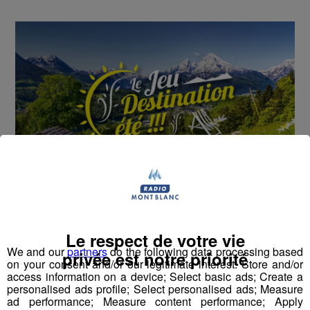
Cet été, Radio Mont Blanc s'occupe de toutes vos
sorties en famille, avec le grand jeu des vacances :
Le respect de votre vie
Déstination été !
We and our
partners
do the following data processing based
privée est notre priorité
on your consent and/or our legitimate interest: Store and/or
access information on a device; Select basic ads; Create a
Deux rendez-vous par jour, à 8h45 et 17h45 sur
personalised ads profile; Select personalised ads; Measure
Radio Mont Blanc !
ad performance; Measure content performance; Apply