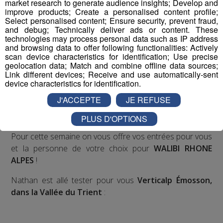
market research to generate audience insights; Develop and
improve products; Create a personalised content profile;
Déstination été ! Une question...une destination !
Select personalised content; Ensure security, prevent fraud,
and debug; Technically deliver ads or content. These
technologies may process personal data such as IP address
Nous vous poserons une question, a vous de faire le
and browsing data to offer following functionalities: Actively
bon choix entre les 3 réponses pour repartir avec vos
scan device characteristics for identification; Use precise
entrées pour un maximum d'activités dans la région !
geolocation data; Match and combine offline data sources;
Link different devices; Receive and use automatically-sent
device characteristics for identification.
Inscription par téléphone toute la journée pour
J'ACCEPTE
JE REFUSE
participer aux 2 tirages au sort par jour à 8h45 et 17h45.
Appelez le standard au 04 50 58 24 09
PLUS D'OPTIONS
Pour cette semaine on vous offre vos entrées pour vous
et la personne de votre choix pour
WALIBI RHONE
ALPES
!
Nathan est allé tester pour vous
Verticalp Émosson,
dans la Vallée du Trient
: