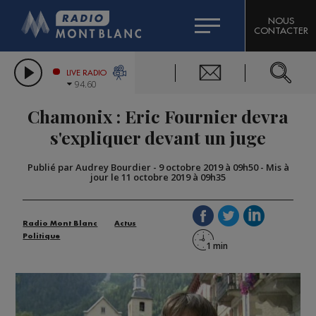
HOROSCOPE
CITIZEN MACHINERY
NOUS
CONTACTER
COMPAGNIE DU MONT-BLANC
LES CHRONIQUES DE L'EXPERT
GRAND MASSIF DOMAINES SKIABLES
LIVE RADIO
94.60
BORINI
Chamonix : Eric Fournier devra
BIGARD
s'expliquer devant un juge
Publié par Audrey Bourdier
-
9 octobre 2019 à 09h50
-
Mis à
jour le 11 octobre 2019 à 09h35
Radio Mont Blanc
Actus
Politique