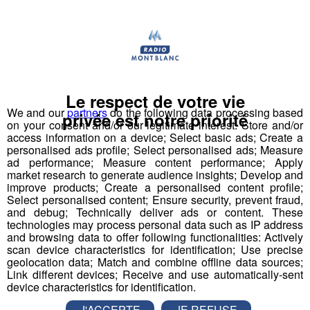
Deux rendez-vous par jour, à 8h45 et 17h45 sur
Radio Mont Blanc !
Déstination été ! Une question...une destination !
Nous vous poserons une question, a vous de faire le
Le respect de votre vie
bon choix entre les 3 réponses pour repartir avec vos
We and our
partners
do the following data processing based
privée est notre priorité
entrées pour un maximum d'activités dans la région !
on your consent and/or our legitimate interest: Store and/or
access information on a device; Select basic ads; Create a
personalised ads profile; Select personalised ads; Measure
Inscription par téléphone toute la journée pour
ad performance; Measure content performance; Apply
participer aux 2 tirages au sort par jour à 8h45 et 17h45.
market research to generate audience insights; Develop and
improve products; Create a personalised content profile;
Appelez le standard au 04 50 58 24 09
Select personalised content; Ensure security, prevent fraud,
and debug; Technically deliver ads or content. These
Pour cette semaine on vous offre vos entrées pour vous
technologies may process personal data such as IP address
and browsing data to offer following functionalities: Actively
et la personne de votre choix pour
WALIBI RHONE
scan device characteristics for identification; Use precise
ALPES
!
geolocation data; Match and combine offline data sources;
Link different devices; Receive and use automatically-sent
Nathan est allé tester pour vous
Verticalp Émosson,
device characteristics for identification.
dans la Vallée du Trient
:
J'ACCEPTE
JE REFUSE