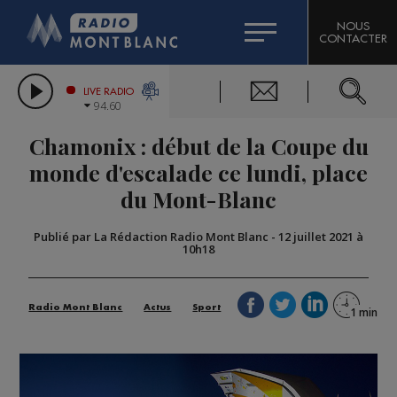
HOROSCOPE
CITIZEN MACHINERY
NOUS
CONTACTER
COMPAGNIE DU MONT-BLANC
LES CHRONIQUES DE L'EXPERT
GRAND MASSIF DOMAINES SKIABLES
LIVE RADIO
94.60
BORINI
Chamonix : début de la Coupe du
BIGARD
monde d'escalade ce lundi, place
du Mont-Blanc
Publié par La Rédaction Radio Mont Blanc
-
12 juillet 2021 à
10h18
Radio Mont Blanc
Actus
Sport