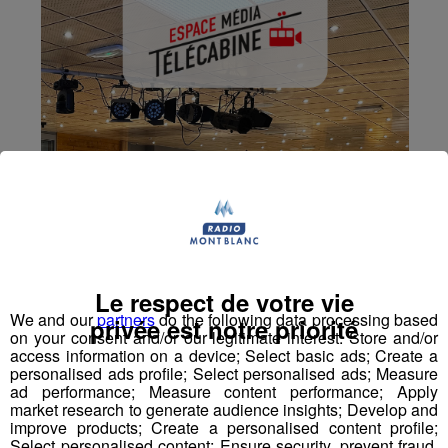
Le respect de votre vie
We and our
partners
do the following data processing based
privée est notre priorité
on your consent and/or our legitimate interest: Store and/or
access information on a device; Select basic ads; Create a
personalised ads profile; Select personalised ads; Measure
ad performance; Measure content performance; Apply
market research to generate audience insights; Develop and
improve products; Create a personalised content profile;
Select personalised content; Ensure security, prevent fraud,