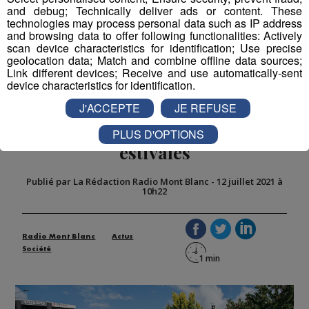
and debug; Technically deliver ads or content. These
technologies may process personal data such as IP address
and browsing data to offer following functionalities: Actively
scan device characteristics for identification; Use precise
geolocation data; Match and combine offline data sources;
Link different devices; Receive and use automatically-sent
device characteristics for identification.
Cluses : un enrobé d'un genre
J'ACCEPTE
JE REFUSE
nouveau pour réduire les chaleurs
PLUS D'OPTIONS
estivales
Publié par La Rédaction Radio Mont Blanc
-
12 juillet 2021 à
10h22
Radio Mont Blanc
Actus
Société