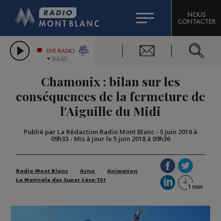
HOROSCOPE
CITIZEN MACHINERY
NOUS
CONTACTER
COMPAGNIE DU MONT-BLANC
LES CHRONIQUES DE L'EXPERT
GRAND MASSIF DOMAINES SKIABLES
LIVE RADIO
94.60
BORINI
Chamonix : bilan sur les
BIGARD
conséquences de la fermeture de
l'Aiguille du Midi
Publié par La Rédaction Radio Mont Blanc
-
5 juin 2018 à
09h33
-
Mis à jour le 5 juin 2018 à 09h36
Radio Mont Blanc
Actus
Animation
La Matinale des Super Lève-Tôt