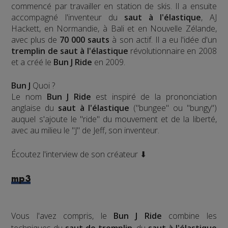
commencé par travailler en station de skis. Il a ensuite
accompagné l'inventeur du
saut à l'élastique
, AJ
Hackett, en Normandie, à Bali et en Nouvelle Zélande,
avec plus de
70 000 sauts
à son actif. Il a eu l'idée d'un
tremplin de saut à l'élastique
révolutionnaire en 2008
et a créé le
Bun J Ride
en 2009.
Bun J
Quoi ?
Le nom
Bun J Ride
est inspiré de la prononciation
anglaise du
saut à l'élastique
("bungee" ou "bungy")
auquel s'ajoute le "ride" du mouvement et de la liberté,
avec au milieu le "J" de Jeff, son inventeur.
Écoutez l'interview de son créateur ⬇
mp3
Vous l'avez compris, le
Bun J Ride
combine les