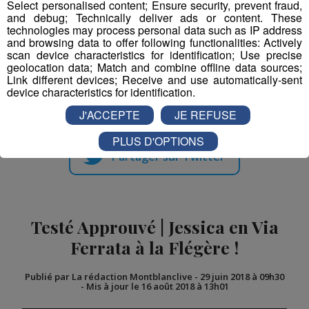
Select personalised content; Ensure security, prevent fraud,
and debug; Technically deliver ads or content. These
technologies may process personal data such as IP address
and browsing data to offer following functionalities: Actively
scan device characteristics for identification; Use precise
geolocation data; Match and combine offline data sources;
Link different devices; Receive and use automatically-sent
Partager sur Facebook
device characteristics for identification.
J'ACCEPTE
JE REFUSE
PLUS D'OPTIONS
Partager sur Twitter
Testé Approuvé | Jessica en Via
Ferrata à la Flégère !
Publié par La rédaction Montblanclive
-
29 juin 2018 à 09h30
-
Mis à jour le 16 août 2018 à 13h01