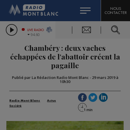
HOROSCOPE
CITIZEN MACHINERY
NOUS
CONTACTER
COMPAGNIE DU MONT-BLANC
LES CHRONIQUES DE L'EXPERT
GRAND MASSIF DOMAINES SKIABLES
LIVE RADIO
94.60
BORINI
Chambéry : deux vaches
BIGARD
échappées de l'abattoir créent la
pagaille
Publié par La Rédaction Radio Mont Blanc
-
29 mars 2019 à
10h30
Radio Mont Blanc
Actus
Société