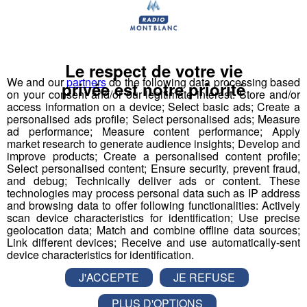
Le respect de votre vie
We and our
partners
do the following data processing based
privée est notre priorité
on your consent and/or our legitimate interest: Store and/or
access information on a device; Select basic ads; Create a
personalised ads profile; Select personalised ads; Measure
ad performance; Measure content performance; Apply
Megève : le toit de l'hôtel de luxe
market research to generate audience insights; Develop and
improve products; Create a personalised content profile;
Four Seasons part en fumée
Select personalised content; Ensure security, prevent fraud,
and debug; Technically deliver ads or content. These
technologies may process personal data such as IP address
Publié par La Rédaction Radio Mont Blanc
-
29 mars 2019 à
10h39
-
Mis à jour le 29 mars 2019 à 12h56
and browsing data to offer following functionalities: Actively
scan device characteristics for identification; Use precise
geolocation data; Match and combine offline data sources;
Link different devices; Receive and use automatically-sent
Radio Mont Blanc
Actus
device characteristics for identification.
Société
J'ACCEPTE
JE REFUSE
PLUS D'OPTIONS