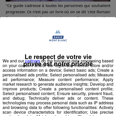
"Ce guide s'adresse à toutes les personnes qui souhaitent
progresser. Ce n'est pas un livre où on se dit 'c'est Romain
Desgranges qui l'a écrit, ça s'adresse qu'à ceux qui veulent
faire des coupes du monde', pas du tout."
Romain Desgranges
, multiple champion d'Europe et de
France d'escalade et multiple vainqueur de la coupe du
#radiomontblanc
monde d'escalade, était en direct sur
pour nous parler de ses projets, en particulier son
Le respect de votre vie
nouveau livre ; Solide
We and our
partners
do the following data processing based
privée est notre priorité
on your consent and/or our legitimate interest: Store and/or
Rediffusion de l'interview du 3 novembre 2020
access information on a device; Select basic ads; Create a
personalised ads profile; Select personalised ads; Measure
ad performance; Measure content performance; Apply
market research to generate audience insights; Develop and
improve products; Create a personalised content profile;
Select personalised content; Ensure security, prevent fraud,
and debug; Technically deliver ads or content. These
technologies may process personal data such as IP address
and browsing data to offer following functionalities: Actively
scan device characteristics for identification; Use precise