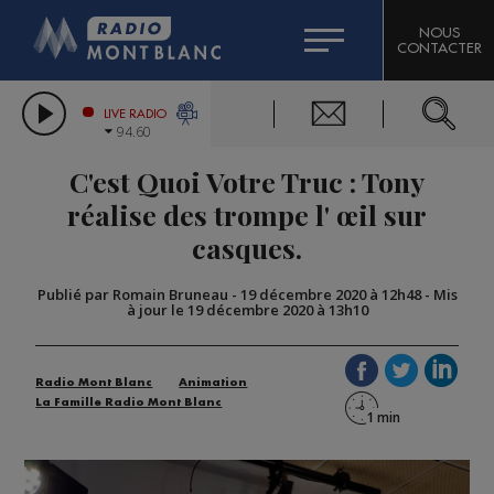
HOROSCOPE
CITIZEN MACHINERY
NOUS
CONTACTER
COMPAGNIE DU MONT-BLANC
LES CHRONIQUES DE L'EXPERT
GRAND MASSIF DOMAINES SKIABLES
LIVE RADIO
94.60
BORINI
C'est Quoi Votre Truc : Tony
BIGARD
réalise des trompe l' œil sur
casques.
Publié par Romain Bruneau
-
19 décembre 2020 à 12h48
-
Mis
à jour le 19 décembre 2020 à 13h10
Radio Mont Blanc
Animation
La Famille Radio Mont Blanc