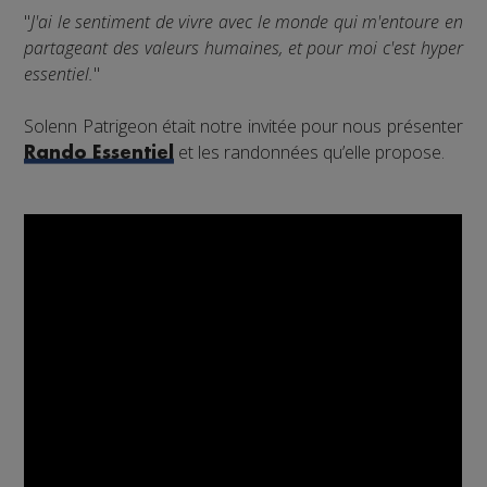
"
J'ai le sentiment de vivre avec le monde qui m'entoure en
partageant des valeurs humaines, et pour moi c'est hyper
essentiel.
"
Solenn Patrigeon était notre invitée pour nous présenter
et les randonnées qu’elle propose.
Rando Essentiel