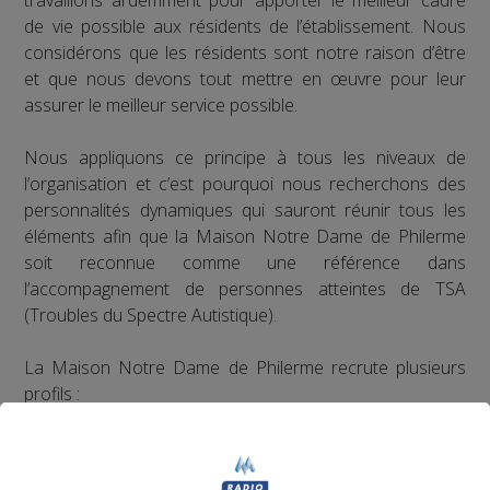
de vie possible aux résidents de l’établissement. Nous
considérons que les résidents sont notre raison d’être
et que nous devons tout mettre en œuvre pour leur
assurer le meilleur service possible.
Nous appliquons ce principe à tous les niveaux de
l’organisation et c’est pourquoi nous recherchons des
personnalités dynamiques qui sauront réunir tous les
éléments afin que la Maison Notre Dame de Philerme
soit reconnue comme une référence dans
l’accompagnement de personnes atteintes de TSA
(Troubles du Spectre Autistique).
La Maison Notre Dame de Philerme recrute plusieurs
profils :