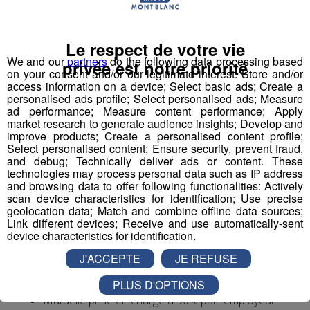
Le respect de votre vie
1 Accompagnant Éducatif et Social ou
We and our
partners
do the following data processing based
privée est notre priorité
Aide Médico-Psychologique ou Aide-
on your consent and/or our legitimate interest: Store and/or
Soignant diplômé ou faisant fonction
access information on a device; Select basic ads; Create a
personalised ads profile; Select personalised ads; Measure
Expérience dans le handicap souhaitée, débutant
ad performance; Measure content performance; Apply
market research to generate audience insights; Develop and
accepté.
improve products; Create a personalised content profile;
Autre diplôme accepté : Moniteur-Educateur.
Select personalised content; Ensure security, prevent fraud,
> poste à pourvoir dès que possible
and debug; Technically deliver ads or content. These
technologies may process personal data such as IP address
and browsing data to offer following functionalities: Actively
Conditions
:
scan device characteristics for identification; Use precise
geolocation data; Match and combine offline data sources;
CDI, 35h hebdomadaires, travail 1 weekend /2
Link different devices; Receive and use automatically-sent
(prime les dimanches travaillés)
device characteristics for identification.
Rémunération base conventionnelle CCN 1966,
J'ACCEPTE
JE REFUSE
salaire brut mensuel (indicatif de base, ancienneté
et diplôme pris en compte) : 2 000€
PLUS D'OPTIONS
Mutuelle prise en charge à 90% par l’employeur