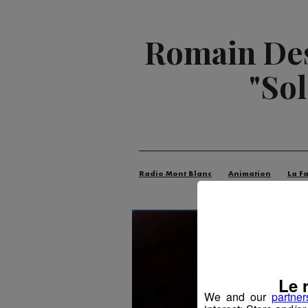
Romain Des
"Sol
Radio Mont Blanc
Animation
La F
Le 
We and our
partner