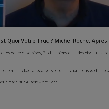
est Quoi Votre Truc ? Michel Roche, Après 
istoires de reconversions, 21 champions dans des disciplines très d
"Après Ski"qui relate la reconversion de 21 champions et champi
 chaque mardi sur #RadioMontBlanc