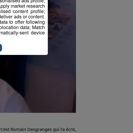
sonalised ads profile;
pply market research
sed content profile;
eliver ads or content.
ta to offer following
eolocation data; Match
atically-sent device
'c'est Romain Desgranges qui l'a écrit,