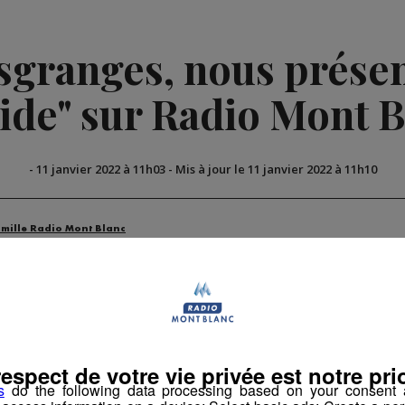
granges, nous présent
ide" sur Radio Mont 
-
11 janvier 2022 à 11h03
-
Mis à jour le 11 janvier 2022 à 11h10
amille Radio Mont Blanc
respect de votre vie privée est notre prio
s
do the following data processing based on your consent a