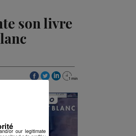
e son livre
Blanc
rité
nd/or our legitimate