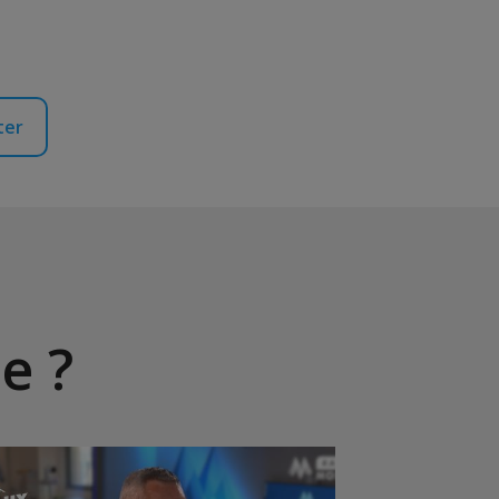
ter
e ?