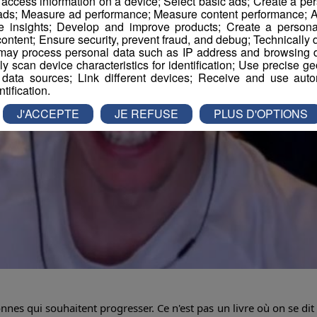
r access information on a device; Select basic ads; Create a per
 ads; Measure ad performance; Measure content performance; A
e insights; Develop and improve products; Create a personali
ontent; Ensure security, prevent fraud, and debug; Technically d
ay process personal data such as IP address and browsing da
vely scan device characteristics for identification; Use precise g
 data sources; Link different devices; Receive and use autom
ntification.
J'ACCEPTE
JE REFUSE
PLUS D'OPTIONS
nnes qui souhaitent progresser. Ce n'est pas un livre où on se dit 