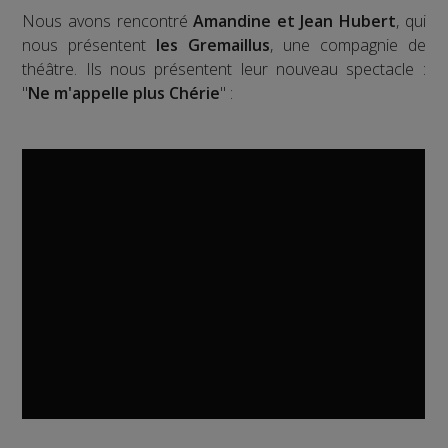
Nous avons rencontré
Amandine et Jean Hubert
, qui
nous présentent
les Gremaillus
, une compagnie de
théâtre. Ils nous présentent leur nouveau spectacle :
"
Ne m'appelle plus Chérie
" :