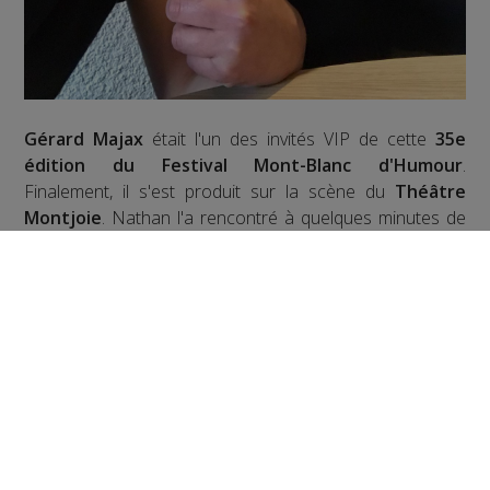
Gérard Majax
était l'un des invités VIP de cette
35e
édition du Festival Mont-Blanc d'Humour
.
Finalement, il s'est produit sur la scène du
Théâtre
Montjoie
. Nathan l'a rencontré à quelques minutes de
sa montée sur scène. Écoute son interview :
Acteur, réalisateur, scénariste, animateur de
télévision, humoriste
... On se présente plus
Sören
Prevost
! Il était présent sur le
35e Festival Mont-
Blanc d'Humour à Saint Gervais
, écoutez son