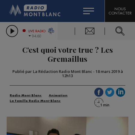
HOROSCOPE
CITIZEN MACHINERY
NOUS
CONTACTER
COMPAGNIE DU MONT-BLANC
LES CHRONIQUES DE L'EXPERT
GRAND MASSIF DOMAINES SKIABLES
LIVE RADIO
94.60
BORINI
C'est quoi votre truc ? Les
BIGARD
Gremaillus
Publié par La Rédaction Radio Mont Blanc
-
18 mars 2019 à
12h13
Radio Mont Blanc
Animation
La Famille Radio Mont Blanc