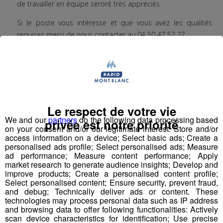
de travailler en équipe seront très appréciés
Si le poste vous intéresse et que vous avez les qualités
requises merci de nous contacter au 04 50 47 52 27
Poste à pourvoir au siège à PASSY 74
– SOCIETE I.C.E
Le respect de votre vie
We and our
partners
do the following data processing based
privée est notre priorité
on your consent and/or our legitimate interest: Store and/or
access information on a device; Select basic ads; Create a
personalised ads profile; Select personalised ads; Measure
ad performance; Measure content performance; Apply
market research to generate audience insights; Develop and
improve products; Create a personalised content profile;
Select personalised content; Ensure security, prevent fraud,
and debug; Technically deliver ads or content. These
technologies may process personal data such as IP address
and browsing data to offer following functionalities: Actively
scan device characteristics for identification; Use precise