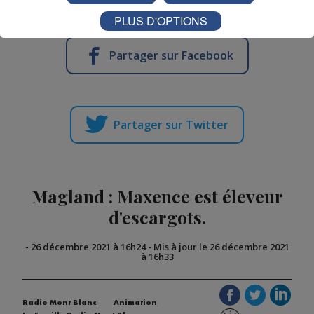
PLUS D'OPTIONS
Partager sur Facebook
Partager sur Twitter
Magland : Maxence est éleveur
d'escargots.
-
26 décembre 2021 à 16h24
-
Mis à jour le 26 décembre 2021
à 16h33
Radio Mont Blanc
Animation