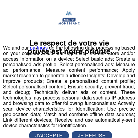
nouveau livre ; Solide
Rediffusion de l'interview du 3 novembre 2020
Le respect de votre vie
We and our
partners
do the following data processing based
privée est notre priorité
on your consent and/or our legitimate interest: Store and/or
access information on a device; Select basic ads; Create a
personalised ads profile; Select personalised ads; Measure
ad performance; Measure content performance; Apply
market research to generate audience insights; Develop and
improve products; Create a personalised content profile;
Select personalised content; Ensure security, prevent fraud,
and debug; Technically deliver ads or content. These
technologies may process personal data such as IP address
and browsing data to offer following functionalities: Actively
scan device characteristics for identification; Use precise
geolocation data; Match and combine offline data sources;
Link different devices; Receive and use automatically-sent
device characteristics for identification.
J'ACCEPTE
JE REFUSE