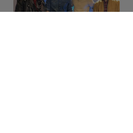
L'artiste local du mois :
Neeskens dans la
Famille Radio Mont
Blanc avec Romain
Bruneau
La Famille Radio Mont Blanc