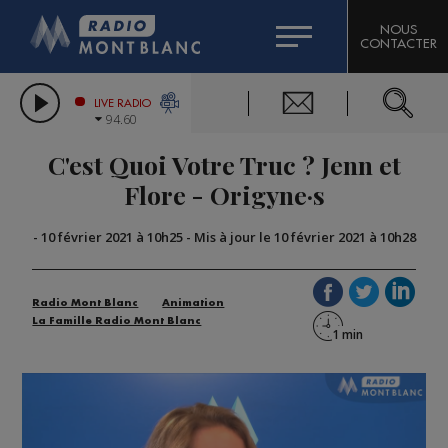
HOROSCOPE
CITIZEN MACHINERY
NOUS
CONTACTER
COMPAGNIE DU MONT-BLANC
LES CHRONIQUES DE L'EXPERT
GRAND MASSIF DOMAINES SKIABLES
LIVE RADIO
94.60
BORINI
C'est Quoi Votre Truc ? Jenn et
BIGARD
Flore - Origyne·s
-
10 février 2021 à 10h25
-
Mis à jour le 10 février 2021 à 10h28
Radio Mont Blanc
Animation
La Famille Radio Mont Blanc