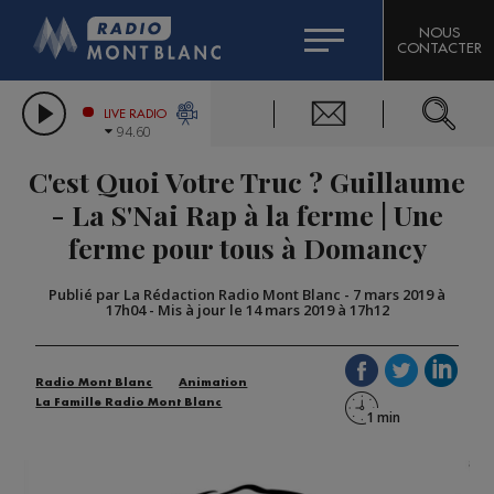
HOROSCOPE
CITIZEN MACHINERY
NOUS
CONTACTER
COMPAGNIE DU MONT-BLANC
LES CHRONIQUES DE L'EXPERT
GRAND MASSIF DOMAINES SKIABLES
LIVE RADIO
94.60
BORINI
C'est Quoi Votre Truc ? Guillaume
BIGARD
- La S'Nai Rap à la ferme | Une
ferme pour tous à Domancy
Publié par La Rédaction Radio Mont Blanc
-
7 mars 2019 à
17h04
-
Mis à jour le 14 mars 2019 à 17h12
Radio Mont Blanc
Animation
La Famille Radio Mont Blanc