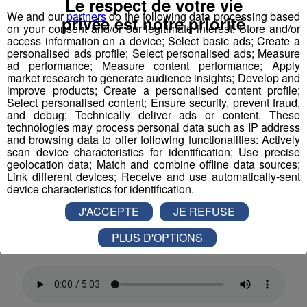
Le respect de votre vie
We and our
partners
do the following data processing based
Tous les vendredis, de 19h à 21h, Romain vous
privée est notre priorité
on your consent and/or our legitimate interest: Store and/or
access information on a device; Select basic ads; Create a
offre deux heures de musique 100 % live !
personalised ads profile; Select personalised ads; Measure
ad performance; Measure content performance; Apply
Cette semaine, Romain vous propose de découvrir le
market research to generate audience insights; Develop and
improve products; Create a personalised content profile;
groupe
Crazy Jesse
! Un
mélange de rock/blues avec
Select personalised content; Ensure security, prevent fraud,
des notes électro
, en français et anglais influencé par
and debug; Technically deliver ads or content. These
le duo anglais Royal Blood, No one is Innocent ou des
technologies may process personal data such as IP address
and browsing data to offer following functionalities: Actively
groupes comme Foo Fighters, Halestorm, Pretty
scan device characteristics for identification; Use precise
Reckless.
Des textes et mélodies engagés retraçant
geolocation data; Match and combine offline data sources;
une expérience de vie et la folie de l'existence
Link different devices; Receive and use automatically-sent
device characteristics for identification.
humaine
.
J'ACCEPTE
JE REFUSE
Retrouvez l'interview du groupe :
PLUS D'OPTIONS