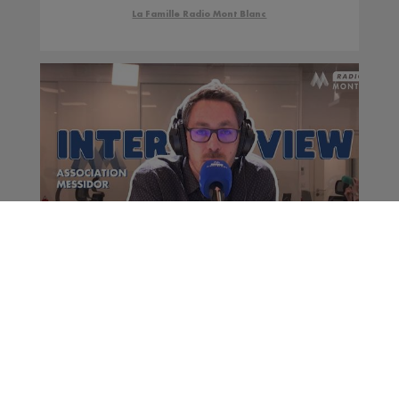
biscuits.
La Famille Radio Mont Blanc
C'est Quoi Votre Truc ?
Association Messidor