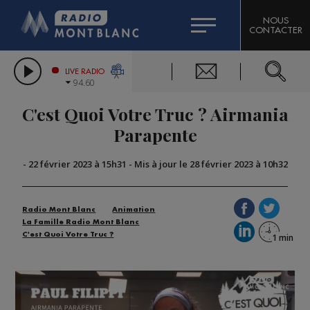
HOROSCOPE
CITIZEN MACHINERY
NOUS
CONTACTER
COMPAGNIE DU MONT-BLANC
LES CHRONIQUES DE L'EXPERT
GRAND MASSIF DOMAINES SKIABLES
LIVE RADIO
94.60
BORINI
C'est Quoi Votre Truc ? Airmania
BIGARD
Parapente
-
22 février 2023 à 15h31
-
Mis à jour le 28 février 2023 à 10h32
Radio Mont Blanc
Animation
La Famille Radio Mont Blanc
C'est Quoi Votre Truc ?