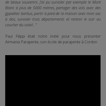
de beaux souvenirs. J'ai pu survoler par exemple le Mont
Blanc à plus de 5000 mètres, partager des vols avec des
gypaètes barbus, partir à pied de la maison avec mon sac
à dos, survoler trois départements et rentrer le soir au
coucher du soleil...
"
Paul Filippi était notre invtié pour nous présenter
Airmania Parapente, son école de parapente à Cordon.