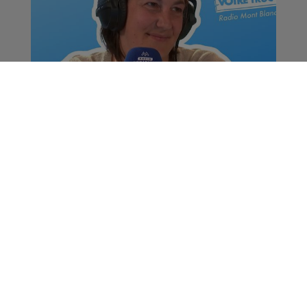
C'est Quoi Votre Truc ? |
Audrey Villemin -
KHopeIn
La Famille Radio Mont Blanc
C'est Quoi Votre Truc ?