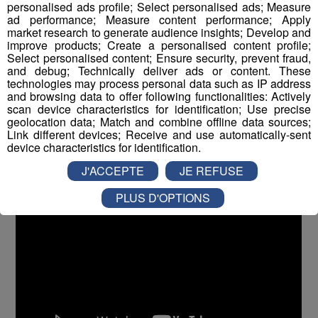
personalised ads profile; Select personalised ads; Measure
pour nous parler de l'ascension de la Directissime de la
ad performance; Measure content performance; Apply
market research to generate audience insights; Develop and
Walker, dans les Grandes Jorasses. Avec Charles
improve products; Create a personalised content profile;
Dubouloz et Symon Welfringer, il a passé 5 jours et 4
Select personalised content; Ensure security, prevent fraud,
nuits sur cette voie mythique avant d'atteindre le
and debug; Technically deliver ads or content. These
technologies may process personal data such as IP address
sommet.
and browsing data to offer following functionalities: Actively
scan device characteristics for identification; Use precise
geolocation data; Match and combine offline data sources;
Link different devices; Receive and use automatically-sent
device characteristics for identification.
J'ACCEPTE
JE REFUSE
PLUS D'OPTIONS