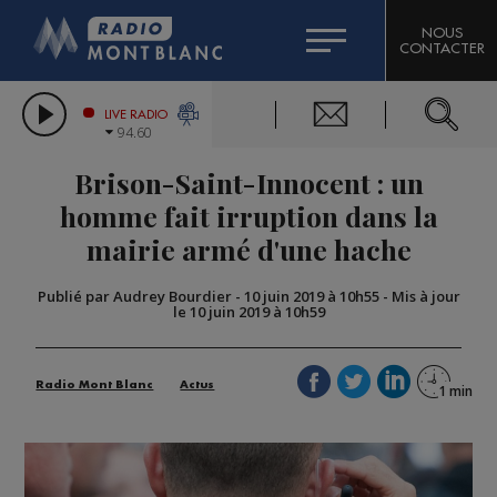
HOROSCOPE
CITIZEN MACHINERY
NOUS
CONTACTER
COMPAGNIE DU MONT-BLANC
LES CHRONIQUES DE L'EXPERT
GRAND MASSIF DOMAINES SKIABLES
LIVE RADIO
94.60
BORINI
Brison-Saint-Innocent : un
BIGARD
homme fait irruption dans la
mairie armé d'une hache
Publié par Audrey Bourdier
-
10 juin 2019 à 10h55
-
Mis à jour
le 10 juin 2019 à 10h59
Radio Mont Blanc
Actus