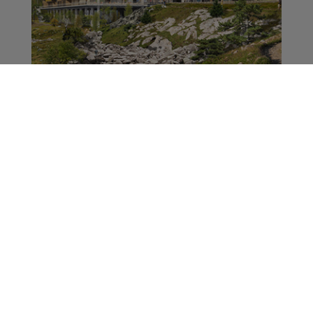
Emission spéciale
Radio Mont Blanc à
l'occasion de
l'ouverture du
Mountain Store de
Actus
Passy le 26/11...