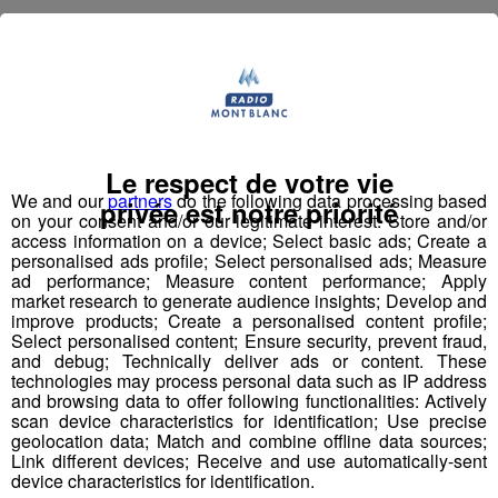
- dimanche 22 décembre : mass start hommes et
femmes
Le respect de votre vie
We and our
partners
do the following data processing based
privée est notre priorité
on your consent and/or our legitimate interest: Store and/or
access information on a device; Select basic ads; Create a
personalised ads profile; Select personalised ads; Measure
ad performance; Measure content performance; Apply
market research to generate audience insights; Develop and
improve products; Create a personalised content profile;
Select personalised content; Ensure security, prevent fraud,
and debug; Technically deliver ads or content. These
technologies may process personal data such as IP address
and browsing data to offer following functionalities: Actively
scan device characteristics for identification; Use precise
geolocation data; Match and combine offline data sources;
Link different devices; Receive and use automatically-sent
device characteristics for identification.