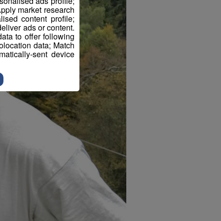
sonalised ads profile;
pply market research
sed content profile;
eliver ads or content.
ta to offer following
eolocation data; Match
atically-sent device