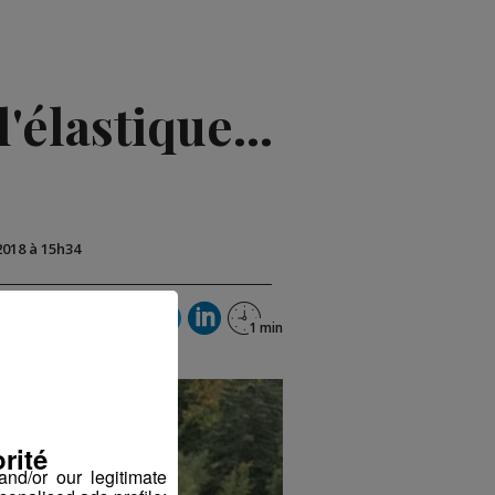
'élastique...
2018 à 15h34
rité
nd/or our legitimate