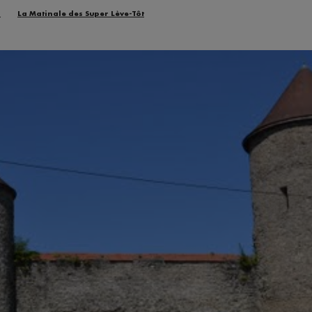
n
La Matinale des Super Lève-Tôt