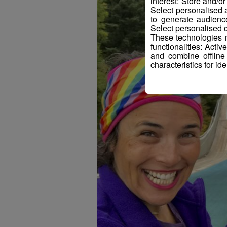
interest: Store and/o
Select personalised
to generate audienc
Select personalised c
These technologies m
functionalities: Acti
and combine offline
characteristics for ide