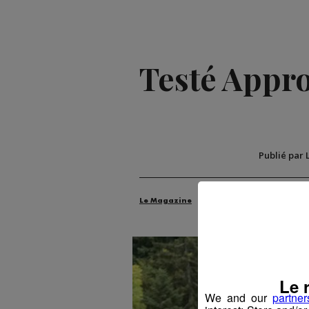
Testé Approu
Publié par 
Le Magazine
Radio Mont Blanc
An
Le 
We and our
partner