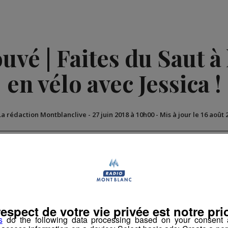
vé | Faites du Saut à l
en vélo avec Jessica !
La rédaction Montblanclive
-
27 juin 2018 à 10h00
-
Mis à jour le 16 août 
imation
La Matinale des Super Lève-Tôt
Découverte
respect de votre vie privée est notre prio
s
do the following data processing based on your consent a