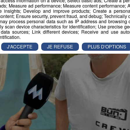
r access information on a device; Select basic ads; Create a per
 ads; Measure ad performance; Measure content performance; A
e insights; Develop and improve products; Create a personali
ontent; Ensure security, prevent fraud, and debug; Technically d
ay process personal data such as IP address and browsing da
vely scan device characteristics for identification; Use precise g
 data sources; Link different devices; Receive and use autom
ntification.
J'ACCEPTE
JE REFUSE
PLUS D'OPTIONS