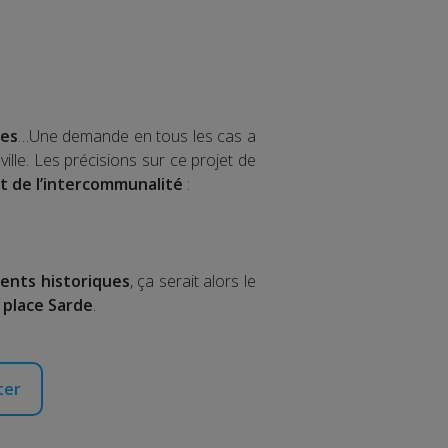
ues
…Une demande en tous les cas a
lle. Les précisions sur ce projet de
nt de l’intercommunalité
:
ents historiques
, ça serait alors le
a place Sarde
.
ter