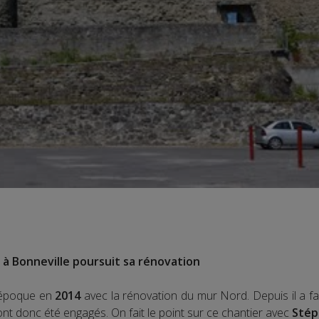
 à Bonneville poursuit sa rénovation
’époque en
2014
avec la rénovation du mur Nord. Depuis il a fa
nt donc été engagés. On fait le point sur ce chantier avec
Stép