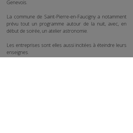
Genevois.
La commune de Saint-Pierre-en-Faucigny a notamment
prévu tout un programme autour de la nuit, avec, en
début de soirée, un atelier astronomie.
Les entreprises sont elles aussi incitées à éteindre leurs
enseignes.
Partager sur Facebook
Partager sur Twitter