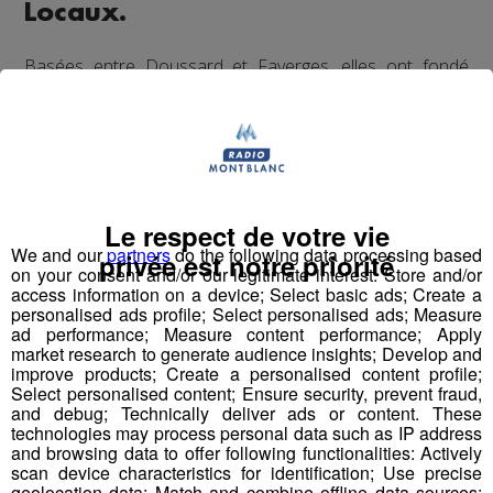
Locaux.
Basées entre Doussard et Faverges, elles ont fondé
BocaLocal, une cuisine nomade et engagée qui propose
des repas sains, gourmands et respectueux de
l'environnement.​
Leur concept repose sur la livraison de plats faits
maison, élaborés à partir de produits frais, locaux et de
saison, principalement issus de l'agriculture biologique.
Le respect de votre vie
Ces repas sont livrés en bocaux consignés, favorisant
We and our
partners
do the following data processing based
privée est notre priorité
on your consent and/or our legitimate interest: Store and/or
ainsi une démarche zéro déchet. La livraison s'effectue
access information on a device; Select basic ads; Create a
en vélo cargo, renforçant leur engagement
personalised ads profile; Select personalised ads; Measure
écoresponsable.
ad performance; Measure content performance; Apply
market research to generate audience insights; Develop and
improve products; Create a personalised content profile;
Select personalised content; Ensure security, prevent fraud,
and debug; Technically deliver ads or content. These
technologies may process personal data such as IP address
and browsing data to offer following functionalities: Actively
scan device characteristics for identification; Use precise
geolocation data; Match and combine offline data sources;