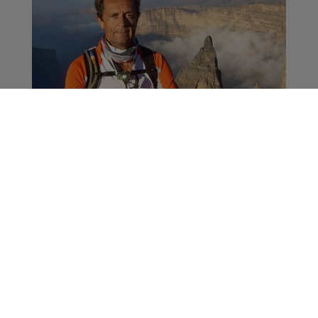
UTMB : Marc Rathouis,
« sportif atypique »,
sera pour la deuxième
fois au départ de
l’UTMB
Sport