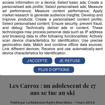
access information on a device; Select basic ads; Create a
personalised ads profile; Select personalised ads; Measure
ad performance; Measure content performance; Apply
market research to generate audience insights; Develop and
improve products; Create a personalised content profile;
Select personalised content; Ensure security, prevent fraud,
and debug; Technically deliver ads or content. These
technologies may process personal data such as IP address
and browsing data to offer following functionalities: Actively
scan device characteristics for identification; Use precise
geolocation data; Match and combine offline data sources;
Link different devices; Receive and use automatically-sent
device characteristics for identification.
J'ACCEPTE
JE REFUSE
PLUS D'OPTIONS
Les Carroz : un adolescent de 17
ans se tue au ski
Publié par La Rédaction Radio Mont Blanc
-
7 mars 2019 à