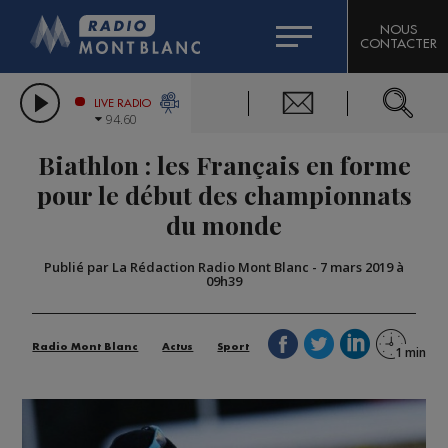
HOROSCOPE
CITIZEN MACHINERY
NOUS
CONTACTER
COMPAGNIE DU MONT-BLANC
LES CHRONIQUES DE L'EXPERT
GRAND MASSIF DOMAINES SKIABLES
LIVE RADIO
94.60
BORINI
Biathlon : les Français en forme
BIGARD
pour le début des championnats
du monde
Publié par La Rédaction Radio Mont Blanc
-
7 mars 2019 à
09h39
Radio Mont Blanc
Actus
Sport