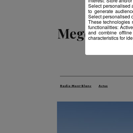
interest: Store and/o
Select personalised
to generate audienc
Select personalised c
These technologies m
functionalities: Acti
Megève : un
and combine offline
characteristics for ide
Radio Mont Blanc
Actus