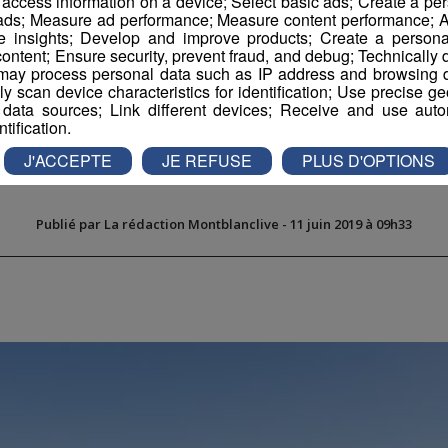
r access information on a device; Select basic ads; Create a per
 ads; Measure ad performance; Measure content performance; A
e insights; Develop and improve products; Create a personali
ontent; Ensure security, prevent fraud, and debug; Technically d
ay process personal data such as IP address and browsing da
vely scan device characteristics for identification; Use precise g
 séisme de magnitude 
 data sources; Link different devices; Receive and use autom
ntification.
cette nuit
J'ACCEPTE
JE REFUSE
PLUS D'OPTIONS
Publié par La rédaction Montblanclive
-
11 juin 2019 à 09h33