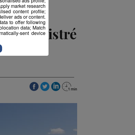
sonalised ads profile;
pply market research
sed content profile;
eliver ads or content.
ta to offer following
eolocation data; Match
2 enregistré
atically-sent device