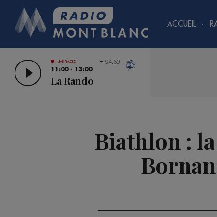
ACCUEIL
R
94.60
LIVE RADIO
11:00 - 13:00
La Rando
Biathlon : l
Bornand