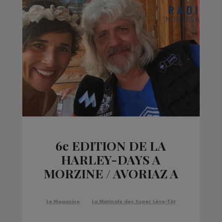
6e EDITION DE LA
HARLEY-DAYS A
MORZINE / AVORIAZ A
PARTIR DE JEUDI 13 AU
DIMANCHE 16 JUILLET
Le Magazine
La Matinale des Super Lève-Tôt
!!!!