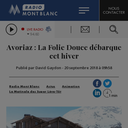
HOROSCOPE
CITIZEN MACHINERY
NOUS
CONTACTER
COMPAGNIE DU MONT-BLANC
LES CHRONIQUES DE L'EXPERT
GRAND MASSIF DOMAINES SKIABLES
LIVE RADIO
94.60
BORINI
Avoriaz : La Folie Douce débarque
BIGARD
cet hiver
Publié par David Gaydon
-
20 septembre 2018 à 09h58
Radio Mont Blanc
Actus
Animation
La Matinale des Super Lève-Tôt