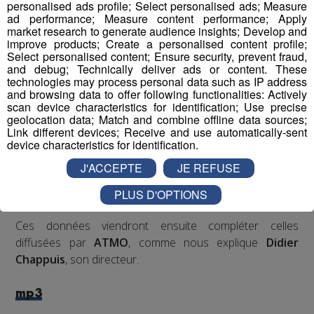
personalised ads profile; Select personalised ads; Measure
Un choix précis que nous explique
Eric Poincelet, le
ad performance; Measure content performance; Apply
directeur de Pollutrack
, qui a développé ces capteurs.
market research to generate audience insights; Develop and
improve products; Create a personalised content profile;
Select personalised content; Ensure security, prevent fraud,
mp3
and debug; Technically deliver ads or content. These
technologies may process personal data such as IP address
Les données récoltées par ces véhicules permettront
and browsing data to offer following functionalities: Actively
scan device characteristics for identification; Use precise
d'établir une cartographie, rue par rue, des la
geolocation data; Match and combine offline data sources;
concentration des polluants.
Link different devices; Receive and use automatically-sent
device characteristics for identification.
Les détails d'Eric Poincelet.
J'ACCEPTE
JE REFUSE
PLUS D'OPTIONS
mp3
Ces données viendront ensuite compléter celles
diffusées par
ATMO
, comme nous explique
Didier
Chappuis
, son directeur.
mp3