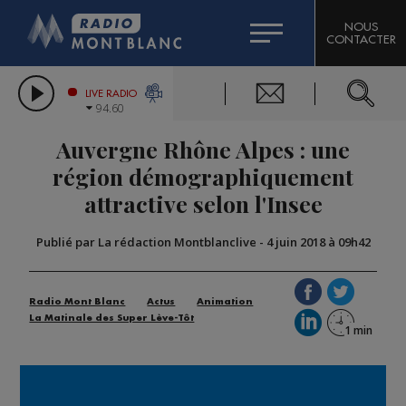
HOROSCOPE
CITIZEN MACHINERY
NOUS
CONTACTER
COMPAGNIE DU MONT-BLANC
LES CHRONIQUES DE L'EXPERT
GRAND MASSIF DOMAINES SKIABLES
LIVE RADIO
94.60
BORINI
Auvergne Rhône Alpes : une
BIGARD
région démographiquement
attractive selon l'Insee
Publié par La rédaction Montblanclive
-
4 juin 2018 à 09h42
Radio Mont Blanc
Actus
Animation
La Matinale des Super Lève-Tôt