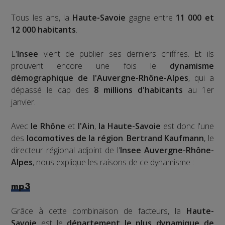
Tous les ans, la
Haute-Savoie
gagne entre
11 000 et
12 000 habitants
.
L'
Insee
vient de publier ses derniers chiffres. Et ils
prouvent encore une fois le
dynamisme
démographique de l'Auvergne-Rhône-Alpes
, qui a
dépassé le cap des
8 millions d'habitants
au 1er
janvier.
Avec
le Rhône
et
l'Ain
,
la Haute-Savoie
est donc l'une
des
locomotives de la région
.
Bertrand Kaufmann
, le
directeur régional adjoint de l'
Insee Auvergne-Rhône-
Alpes
, nous explique les raisons de ce dynamisme :
mp3
Grâce à cette combinaison de facteurs, la
Haute-
Savoie
est le
département le plus dynamique de