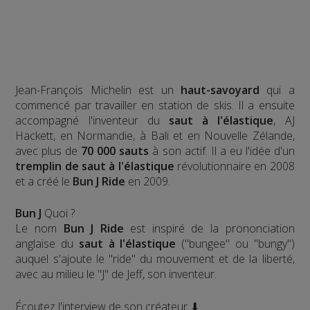
Jean-François Michelin est un
haut-savoyard
qui a
commencé par travailler en station de skis. Il a ensuite
accompagné l'inventeur du
saut à l'élastique
, AJ
Hackett, en Normandie, à Bali et en Nouvelle Zélande,
avec plus de
70 000 sauts
à son actif. Il a eu l'idée d'un
tremplin de saut à l'élastique
révolutionnaire en 2008
et a créé le
Bun J Ride
en 2009.
Bun J
Quoi ?
Le nom
Bun J Ride
est inspiré de la prononciation
anglaise du
saut à l'élastique
("bungee" ou "bungy")
auquel s'ajoute le "ride" du mouvement et de la liberté,
avec au milieu le "J" de Jeff, son inventeur.
Écoutez l'interview de son créateur ⬇