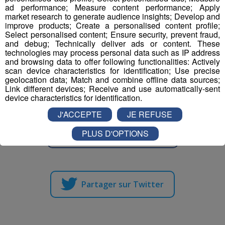
ad performance; Measure content performance; Apply
tremplin de saut à l'élastique
au monde.
market research to generate audience insights; Develop and
improve products; Create a personalised content profile;
Select personalised content; Ensure security, prevent fraud,
and debug; Technically deliver ads or content. These
technologies may process personal data such as IP address
Pour la version hivernale, c'est un
saut à l'élastique
and browsing data to offer following functionalities: Actively
!
en ski
scan device characteristics for identification; Use precise
geolocation data; Match and combine offline data sources;
Link different devices; Receive and use automatically-sent
device characteristics for identification.
J'ACCEPTE
JE REFUSE
PLUS D'OPTIONS
Partager sur Facebook
Partager sur Twitter