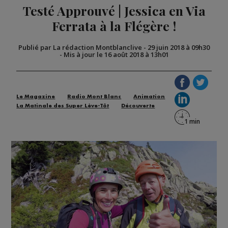
Testé Approuvé | Jessica en Via
Ferrata à la Flégère !
Publié par La rédaction Montblanclive
-
29 juin 2018 à 09h30
-
Mis à jour le 16 août 2018 à 13h01
Le Magazine
Radio Mont Blanc
Animation
La Matinale des Super Lève-Tôt
Découverte