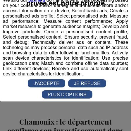
privée est notre priorité
on your consent and/or our legitimate interest: Store and/or
access information on a device; Select basic ads; Create a
mp3
personalised ads profile; Select personalised ads; Measure
ad performance; Measure content performance; Apply
Au total, ce sont 280 millions d'euros qui seront investis
market research to generate audience insights; Develop and
improve products; Create a personalised content profile;
par Danone dans son usine d'embouteillage d'Amphion
Select personalised content; Ensure security, prevent fraud,
d'ici 2020.
and debug; Technically deliver ads or content. These
technologies may process personal data such as IP address
and browsing data to offer following functionalities: Actively
scan device characteristics for identification; Use precise
geolocation data; Match and combine offline data sources;
Partager sur Facebook
Link different devices; Receive and use automatically-sent
device characteristics for identification.
J'ACCEPTE
JE REFUSE
Partager sur Twitter
PLUS D'OPTIONS
Chamonix : le département
confirme son investissement dans