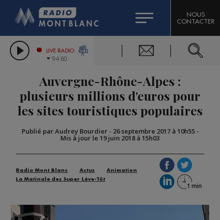
HOROSCOPE
CITIZEN MACHINERY
NOUS
CONTACTER
COMPAGNIE DU MONT-BLANC
LES CHRONIQUES DE L'EXPERT
GRAND MASSIF DOMAINES SKIABLES
LIVE RADIO
94.60
BORINI
Auvergne-Rhône-Alpes :
BIGARD
plusieurs millions d'euros pour
les sites touristiques populaires
Publié par Audrey Bourdier
-
26 septembre 2017 à 10h55
-
Mis à jour le 19 juin 2018 à 15h03
Radio Mont Blanc
Actus
Animation
La Matinale des Super Lève-Tôt