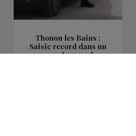
Thonon les Bains :
Saisie record dans un
camp de gens du
voyage
Actus
La Matinale des Super Lève-Tôt