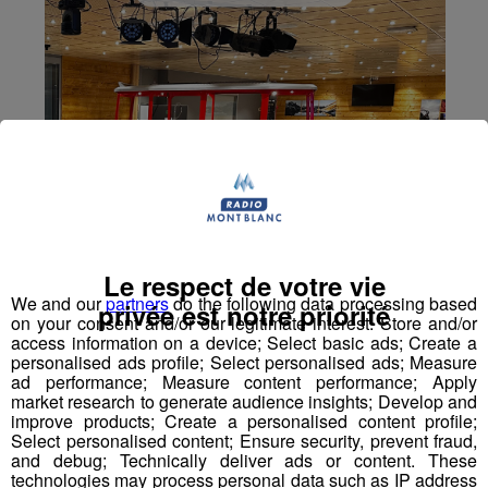
Le respect de votre vie
We and our
partners
do the following data processing based
privée est notre priorité
on your consent and/or our legitimate interest: Store and/or
access information on a device; Select basic ads; Create a
personalised ads profile; Select personalised ads; Measure
ad performance; Measure content performance; Apply
market research to generate audience insights; Develop and
improve products; Create a personalised content profile;
Select personalised content; Ensure security, prevent fraud,
and debug; Technically deliver ads or content. These
technologies may process personal data such as IP address