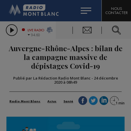
HOROSCOPE
CITIZEN MACHINERY
NOUS
CONTACTER
COMPAGNIE DU MONT-BLANC
LES CHRONIQUES DE L'EXPERT
GRAND MASSIF DOMAINES SKIABLES
LIVE RADIO
94.60
BORINI
Auvergne-Rhône-Alpes : bilan de
BIGARD
la campagne massive de
dépistages Covid-19
Publié par La Rédaction Radio Mont Blanc
-
24 décembre
2020 à 08h49
Radio Mont Blanc
Actus
Santé