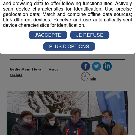
and browsing data to offer following functionalities: Actively
scan device characteristics for identification; Use precise
geolocation data; Match and combine offline data sources;
Link different devices; Receive and use automatically-sent
Chamonix : le déploiement de la
device characteristics for identification.
fibre se poursuit
J'ACCEPTE
JE REFUSE
Publié par La Rédaction Radio Mont Blanc
-
28 décembre
PLUS D'OPTIONS
2020 à 11h52
-
Mis à jour le 28 décembre 2020 à 11h33
Radio Mont Blanc
Actus
Société