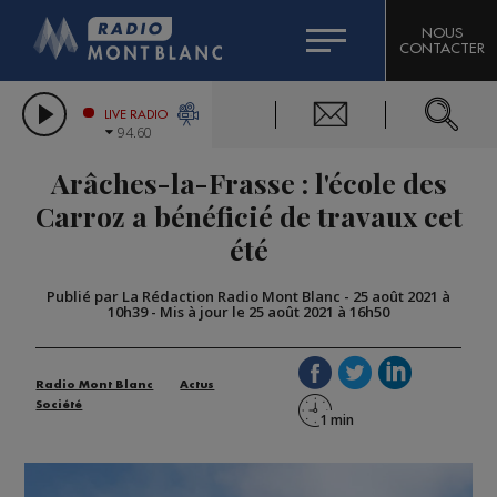
HOROSCOPE
CITIZEN MACHINERY
NOUS
CONTACTER
COMPAGNIE DU MONT-BLANC
LES CHRONIQUES DE L'EXPERT
GRAND MASSIF DOMAINES SKIABLES
LIVE RADIO
94.60
BORINI
Arâches-la-Frasse : l'école des
BIGARD
Carroz a bénéficié de travaux cet
été
Publié par La Rédaction Radio Mont Blanc
-
25 août 2021 à
10h39
-
Mis à jour le 25 août 2021 à 16h50
Radio Mont Blanc
Actus
Société