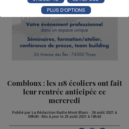
PLUS D'OPTIONS
Combloux : les 118 écoliers ont fait
leur rentrée anticipée ce
mercredi
Publié par La Rédaction Radio Mont Blanc
-
26 août 2021 à
09h00
-
Mis à jour le 25 août 2021 à 18h43