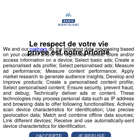
Partager sur Twitter
Le respect de votre vie
We and our
partners
do the following data processing based
privée est notre priorité
on your consent and/or our legitimate interest: Store and/or
access information on a device; Select basic ads; Create a
personalised ads profile; Select personalised ads; Measure
ad performance; Measure content performance; Apply
market research to generate audience insights; Develop and
improve products; Create a personalised content profile;
Select personalised content; Ensure security, prevent fraud,
and debug; Technically deliver ads or content. These
technologies may process personal data such as IP address
and browsing data to offer following functionalities: Actively
scan device characteristics for identification; Use precise
geolocation data; Match and combine offline data sources;
Link different devices; Receive and use automatically-sent
device characteristics for identification.
J'ACCEPTE
JE REFUSE