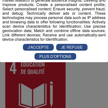
market research to generate audience insights; Develop and
à tous les collaborateurs permet d'identifier les
improve products; Create a personalised content profile;
Select personalised content; Ensure security, prevent fraud,
difficultés qui pourraient être rencontrées par les
and debug; Technically deliver ads or content. These
différents salariés, et d'y remédier. Au mois de juin 2022,
technologies may process personal data such as IP address
les collaborateurs ont donné une note globale de 8 sur
and browsing data to offer following functionalities: Actively
scan device characteristics for identification; Use precise
10 à la qualité de vie au travail au sein du Groupe Mont
geolocation data; Match and combine offline data sources;
Blanc Médias.
Link different devices; Receive and use automatically-sent
device characteristics for identification.
ODD numéro 4 : Education de qualité
J'ACCEPTE
JE REFUSE
PLUS D'OPTIONS