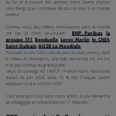
Au fur et à mesure des années, notre champ d’action
sera élargi, pour contribuer de plus en plus à un monde
meilleur.
Comme nous, des milliers d’entreprises dans le monde
ont fait ce choix structurant :
,
BNP Paribas
le
,
,
,
,
groupe TF1
Bonduelle
Leroy Merlin
le CNES
,
...
Saint-Gobain
AG2R La Mondiale
Pourtant, si ces ODD sont de plus en plus connus dans
le milieu de l’entreprise, une telle démarche est encore
trop peu connue du grand public.
Selon un sondage 4D / WECF / France-Harris Interactive,
datant de juin 2020, seuls 15 % des Français savent
expliquer ce que sont les ODD.
C’est pourquoi nous lions notre action à une démarche
de pédagogie en présentant ces 17 Objectifs.