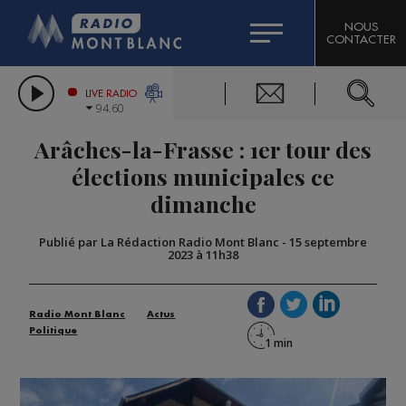
HOROSCOPE
CITIZEN MACHINERY
NOUS
CONTACTER
COMPAGNIE DU MONT-BLANC
LES CHRONIQUES DE L'EXPERT
GRAND MASSIF DOMAINES SKIABLES
LIVE RADIO
94.60
BORINI
Arâches-la-Frasse : 1er tour des
BIGARD
élections municipales ce
dimanche
Publié par La Rédaction Radio Mont Blanc
-
15 septembre
2023 à 11h38
Radio Mont Blanc
Actus
Politique