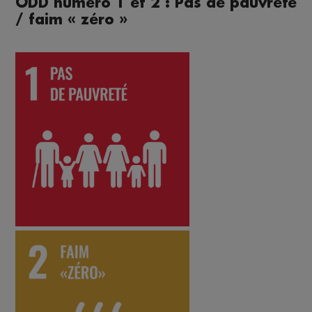
ODD numéro 1 et 2 : Pas de pauvreté
/ faim « zéro »