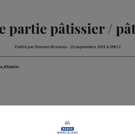
 partie pâtissier / pâ
Publié par Romain Bruneau
-
23 septembre 2015 à 09h12
es d'Emploi
nier