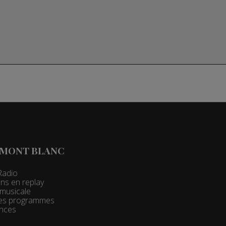
 MONT BLANC
Radio
ns en replay
t musicale
 des programmes
nces