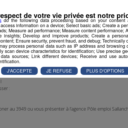
H Horaires normaux
respect de votre vie privée est notre prio
s
do the following data processing based on your consent a
r access information on a device; Select basic ads; Create a per
ur la saison d'hiver 2015-2016 un chef de partie pâtissier.
 ads; Measure ad performance; Measure content performance; A
es d'hygiène et de sécurité alimentaire (HACCP).
e insights; Develop and improve products; Create a personali
u 3949 ou vous présenter à l'agence Pôle emploi de Sallanches a
ontent; Ensure security, prevent fraud, and debug; Technically d
ay process personal data such as IP address and browsing da
vely scan device characteristics for identification; Use precise g
 data sources; Link different devices; Receive and use autom
ntification.
031WJYS
J'ACCEPTE
JE REFUSE
PLUS D'OPTIONS
I
ser :
r au 3949 ou vous présenter à l’agence Pôle emploi Sallanc