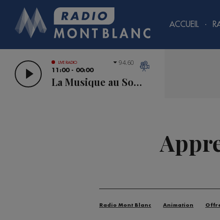
ACCUEIL
R
94.60
LIVE RADIO
11:00 - 00:00
La Musique au Sommet
Appre
Radio Mont Blanc
Animation
Offr