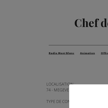
Chef de
Radio Mont Blanc
Animation
Offr
LOCALISATION :
74 - MEGEVE
TYPE DE CONTRAT : Contrat saison