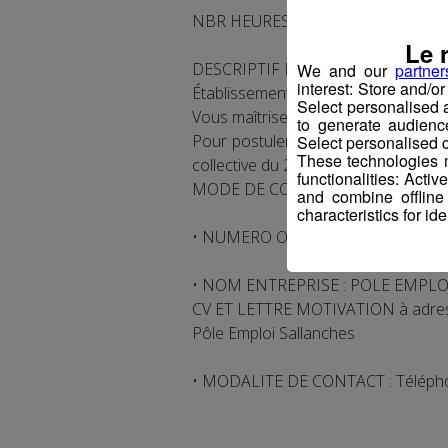
NBR HEURES HEBDOMADAIRES : 39
Le 
DESCRIPTIF DU POSTE
We and our
partner
interest: Store and/o
Établissement de renom recherche po
Select personalised
Vous maîtrisez parfaitement les règl
to generate audienc
Pour postuler, veuillez téléphoner a
Select personalised c
These technologies m
collective du 25/09/2015 matin.
functionalities: Acti
MODE DE CONTACT
and combine offline
characteristics for ide
• NUMERO OFFRE POLE EMPLOI : 
• NOM ENTREPRISE : POLE EMPLO
CV ET LETTRE MOTIVATION à adres
Pôle Emploi Sallanches
• MODALITE DE CONTACT : Téléphone