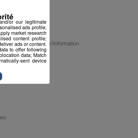
rité
nd/or our legitimate
sonalised ads profile;
pply market research
sed content profile;
fin de vous inscrire à l'information
eliver ads or content.
ta to offer following
eolocation data; Match
atically-sent device
hes