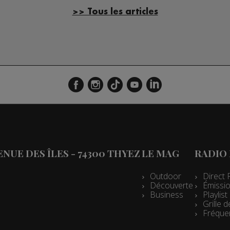
>> Tous les articles
VENUE DES ÎLES - 74300 THYEZ
LE MAG
RADIO
Outdoor
Direct 
Découverte
Émissio
Business
Playlis
Grille
Fréque