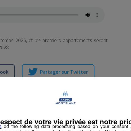
temps 2026, et les premiers appartements seront
2028.
book
Partager sur Twitter
une nouvelle voie ouv
respect de votre vie privée est notre prio
s
do the following data processing based on your consent a