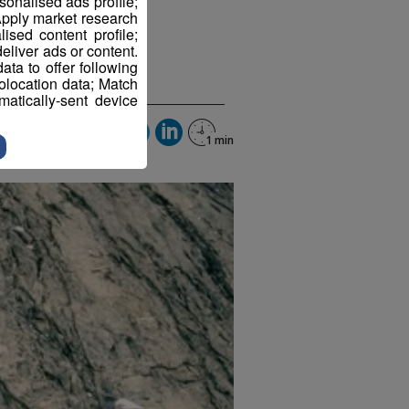
sonalised ads profile;
e
pply market research
sed content profile;
eliver ads or content.
ta to offer following
 2026 à 11h29
eolocation data; Match
atically-sent device