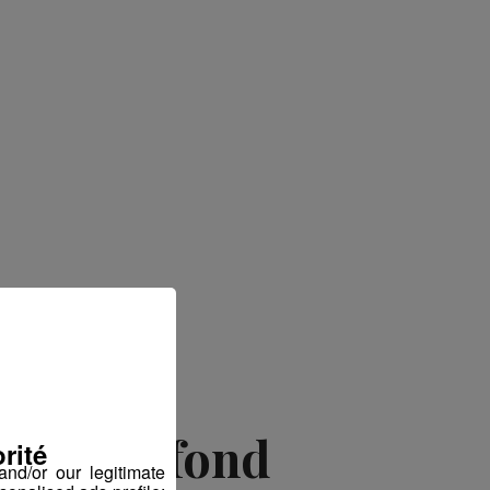
erte au fond
rité
nd/or our legitimate