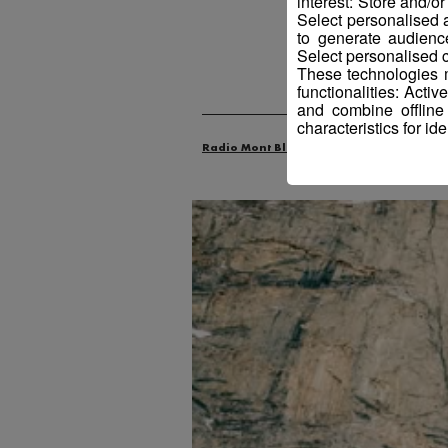
interest: Store and/o
Select personalised
to generate audienc
Select personalised c
These technologies m
Publié par 
functionalities: Acti
and combine offline
characteristics for ide
Radio Mont Blanc
Actus
Mobilité