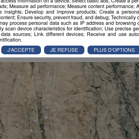
r access information on a device; Select basic ads; Create a per
du bassin d’Argentièr
 ads; Measure ad performance; Measure content performance; A
e insights; Develop and improve products; Create a personali
ontent; Ensure security, prevent fraud, and debug; Technically d
ay process personal data such as IP address and browsing da
La Rédaction Radio Mont Blanc
-
6 mai 2026 à 10h32
-
Mis à jour le 6 mai
vely scan device characteristics for identification; Use precise g
 data sources; Link different devices; Receive and use autom
ntification.
J'ACCEPTE
JE REFUSE
PLUS D'OPTIONS