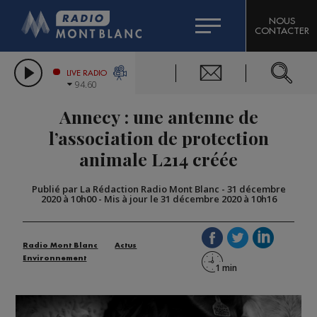
HOROSCOPE
CITIZEN MACHINERY
NOUS
CONTACTER
COMPAGNIE DU MONT-BLANC
LES CHRONIQUES DE L'EXPERT
GRAND MASSIF DOMAINES SKIABLES
LIVE RADIO
94.60
BORINI
Annecy : une antenne de
BIGARD
l’association de protection
animale L214 créée
Publié par La Rédaction Radio Mont Blanc
-
31 décembre
2020 à 10h00
-
Mis à jour le 31 décembre 2020 à 10h16
Radio Mont Blanc
Actus
Environnement