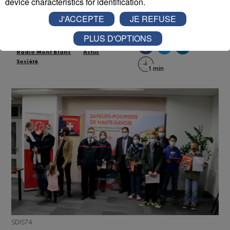
device characteristics for identification.
Publié par La Rédaction Radio Mont Blanc
-
31 décembre
J'ACCEPTE
JE REFUSE
2020 à 10h17
PLUS D'OPTIONS
Radio Mont Blanc
Actus
Société
SDIS74