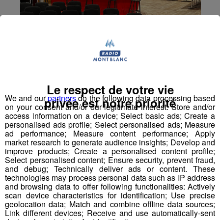
Le respect de votre vie
We and our
partners
do the following data processing based
privée est notre priorité
on your consent and/or our legitimate interest: Store and/or
access information on a device; Select basic ads; Create a
personalised ads profile; Select personalised ads; Measure
ad performance; Measure content performance; Apply
market research to generate audience insights; Develop and
improve products; Create a personalised content profile;
Select personalised content; Ensure security, prevent fraud,
and debug; Technically deliver ads or content. These
technologies may process personal data such as IP address
Haute-Savoie : les pompiers
and browsing data to offer following functionalities: Actively
récompensent 5 enfants qui ont
scan device characteristics for identification; Use precise
geolocation data; Match and combine offline data sources;
sauvé des vies
Link different devices; Receive and use automatically-sent