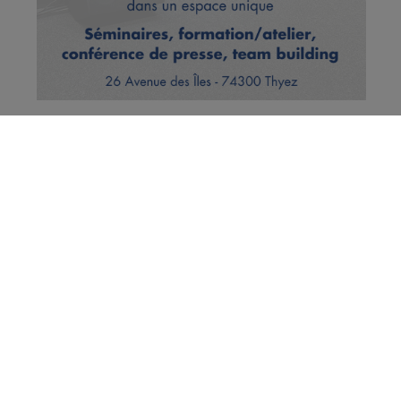
Haute-Savoie : les pompiers
récompensent 5 enfants qui ont
sauvé des vies
Publié par La Rédaction Radio Mont Blanc
-
31 décembre
2020 à 10h17
Radio Mont Blanc
Actus
Société