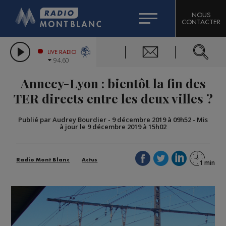
HOROSCOPE
CITIZEN MACHINERY
NOUS
CONTACTER
COMPAGNIE DU MONT-BLANC
LES CHRONIQUES DE L'EXPERT
GRAND MASSIF DOMAINES SKIABLES
LIVE RADIO
94.60
BORINI
Annecy-Lyon : bientôt la fin des
BIGARD
TER directs entre les deux villes ?
Publié par Audrey Bourdier
-
9 décembre 2019 à 09h52
-
Mis
à jour le 9 décembre 2019 à 15h02
Radio Mont Blanc
Actus