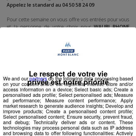
Appelez le standard au 04 50 58 24 09
Pour cette semaine on vous offre vos entrées pour vous
et la personne de votre choix pour
WALIBI RHONE
ALPES
!
Nathan est allé tester pour vous
Verticalp Émosson,
dans la Vallée du Trient
:
Le respect de votre vie
We and our
partners
do the following data processing based
privée est notre priorité
on your consent and/or our legitimate interest: Store and/or
access information on a device; Select basic ads; Create a
personalised ads profile; Select personalised ads; Measure
ad performance; Measure content performance; Apply
market research to generate audience insights; Develop and
improve products; Create a personalised content profile;
Select personalised content; Ensure security, prevent fraud,
and debug; Technically deliver ads or content. These
technologies may process personal data such as IP address
and browsing data to offer following functionalities: Actively