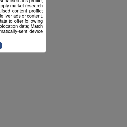
sonalised ads profile;
pply market research
sed content profile;
eliver ads or content.
ta to offer following
eolocation data; Match
atically-sent device