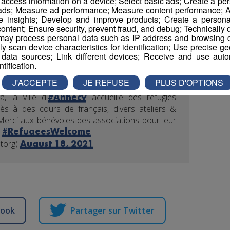
r access information on a device; Select basic ads; Create a per
 ads; Measure ad performance; Measure content performance; A
AfghanWomen
e insights; Develop and improve products; Create a personali
storg)
August 18, 2021
ontent; Ensure security, prevent fraud, and debug; Technically d
ay process personal data such as IP address and browsing da
vely scan device characteristics for identification; Use precise g
 data sources; Link different devices; Receive and use autom
ntification.
J'ACCEPTE
JE REFUSE
PLUS D'OPTIONS
, la Ville d'
accueille des réfugiés
#Annecy
cès à des cours de français, divers ateliers &
e. Merci aux bénévoles des associations pour leur
s
#RefugeesWelcome
storg)
August 18, 2021
book
Partager sur Twitter