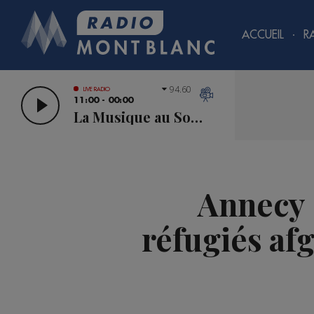
ACCUEIL
R
94.60
LIVE RADIO
11:00 - 00:00
La Musique au Sommet
Annecy :
réfugiés afg