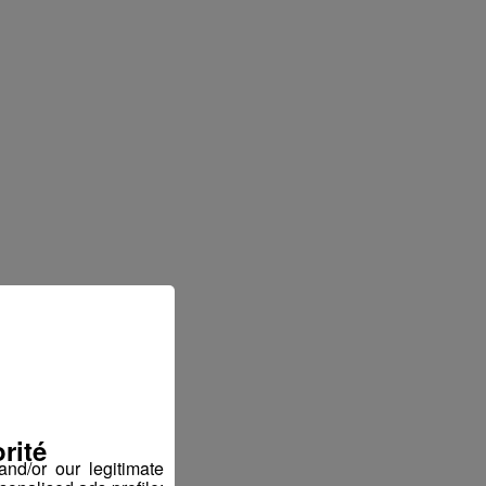
rité
nd/or our legitimate