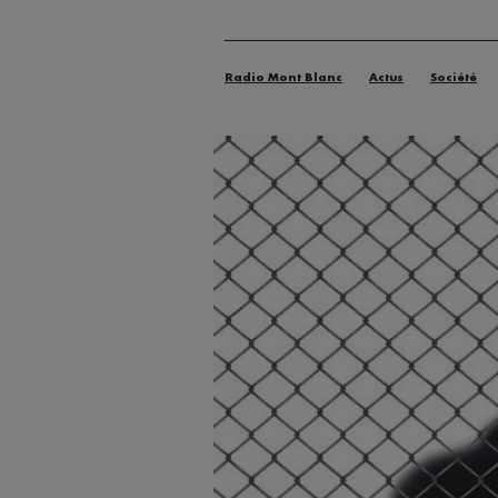
Radio Mont Blanc
Actus
Société