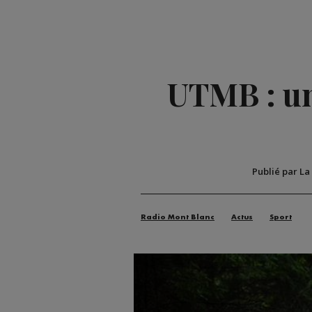
UTMB : un
Publié par La
Radio Mont Blanc
Actus
Sport