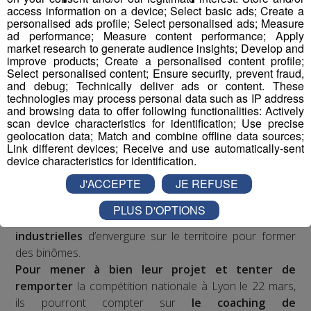
Vulgariser l’industrie en la rendant ludique
avec le
access information on a device; Select basic ads; Create a
prétexte du robot : de la fabrication d’un robot par des
personalised ads profile; Select personalised ads; Measure
ad performance; Measure content performance; Apply
collégiens et lycéens sur plusieurs mois à leur
market research to generate audience insights; Develop and
participation à une compétition apprenante de robots le
improve products; Create a personalised content profile;
"First Tech Challenge" en points d’orgue, avec leur robot
Select personalised content; Ensure security, prevent fraud,
and debug; Technically deliver ads or content. These
fabriqué.
technologies may process personal data such as IP address
and browsing data to offer following functionalities: Actively
Les jeunes des établissements scolaires doivent
scan device characteristics for identification; Use precise
geolocation data; Match and combine offline data sources;
fabriquer un robot à partir d'un kit de pièces détachées
Link different devices; Receive and use automatically-sent
fourni par l'association organisatrice la compétition
device characteristics for identification.
"Robotique First France". Dans le cadre de TOP FAB, le
J'ACCEPTE
JE REFUSE
Groupe Mont Blanc Médias fait appel à
4
établissements scolaires volontaires
participant au
PLUS D'OPTIONS
challenge en les associant à
4 entreprises
industrielles
d’envergure sur le territoire pour former
des binômes.
Pour mener à bien leur projet et tenter de
remporter
la compétition nationale à Lyon le 22 mars,
ils pourront compter sur
le coaching de