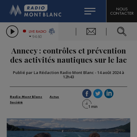
HOROSCOPE
CITIZEN MACHINERY
NOUS
CONTACTER
COMPAGNIE DU MONT-BLANC
LES CHRONIQUES DE L'EXPERT
GRAND MASSIF DOMAINES SKIABLES
LIVE RADIO
94.60
BORINI
Annecy : contrôles et prévention
BIGARD
des activités nautiques sur le lac
Publié par La Rédaction Radio Mont Blanc
-
14 août 2024 à
12h43
Radio Mont Blanc
Actus
Société