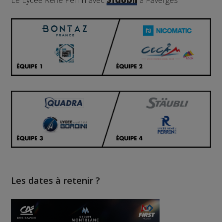
Le Lycée René Perrin avec
à Faverges
Stäubli
Les dates à retenir ?