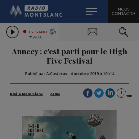
HOROSCOPE
CITIZEN MACHINERY
NOUS
CONTACTER
COMPAGNIE DU MONT-BLANC
LES CHRONIQUES DE L'EXPERT
GRAND MASSIF DOMAINES SKIABLES
LIVE RADIO
94.60
BORINI
Annecy : c'est parti pour le High
BIGARD
Five Festival
Publié par A.Casteras
-
4 octobre 2019 à 10h14
Radio Mont Blanc
Actus