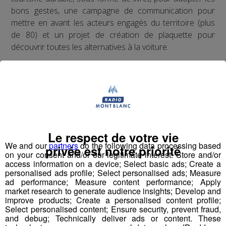
bons gestes, une campagne de communication pour
mettre en avant les acteurs engagés du territoire (plus
de 80) et un projet de création de plaquette pour
découvrir toutes les alternatives à la voiture.
Partager sur Facebook
Le respect de votre vie
Partager sur Twitter
We and our
partners
do the following data processing based
privée est notre priorité
on your consent and/or our legitimate interest: Store and/or
access information on a device; Select basic ads; Create a
personalised ads profile; Select personalised ads; Measure
ad performance; Measure content performance; Apply
market research to generate audience insights; Develop and
improve products; Create a personalised content profile;
Select personalised content; Ensure security, prevent fraud,
and debug; Technically deliver ads or content. These