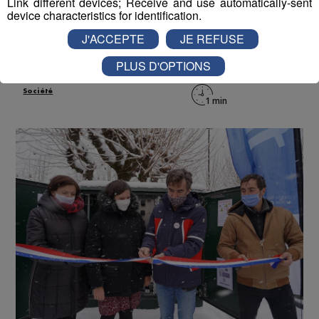
Link different devices; Receive and use automatically-sent
device characteristics for identification.
Publié par La Rédaction Radio Mont Blanc
-
28 décembre
2020 à 11h52
-
Mis à jour le 28 décembre 2020 à 11h33
J'ACCEPTE
JE REFUSE
PLUS D'OPTIONS
Radio Mont Blanc
Actus
Société