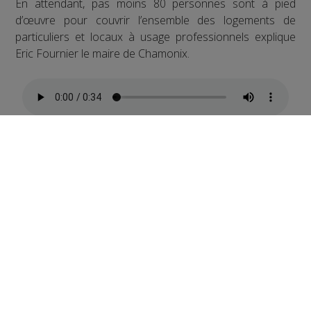
En attendant, pas moins 80 personnes sont à pied
d’œuvre pour couvrir l’ensemble des logements de
particuliers et locaux à usage professionnels explique
Eric Fournier le maire de Chamonix.
A propos de Covage
Depuis 2006, Covage est un opérateur d’infrastructures
très haut débit expert dans le déploiement, l’exploitation
et la commercialisation de réseaux de fibre optique en
partenariat avec les collectivités locales et les
opérateurs de services. Il exploite 48 réseaux d’initiative