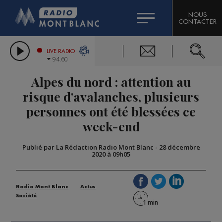
HOROSCOPE
CITIZEN MACHINERY
NOUS
CONTACTER
COMPAGNIE DU MONT-BLANC
LES CHRONIQUES DE L'EXPERT
GRAND MASSIF DOMAINES SKIABLES
LIVE RADIO
94.60
BORINI
Alpes du nord : attention au
BIGARD
risque d'avalanches, plusieurs
personnes ont été blessées ce
week-end
Publié par La Rédaction Radio Mont Blanc
-
28 décembre
2020 à 09h05
Radio Mont Blanc
Actus
Société