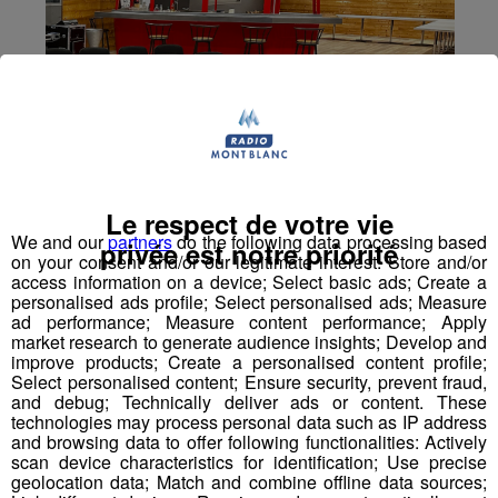
Le respect de votre vie
We and our
partners
do the following data processing based
privée est notre priorité
on your consent and/or our legitimate interest: Store and/or
access information on a device; Select basic ads; Create a
personalised ads profile; Select personalised ads; Measure
ad performance; Measure content performance; Apply
market research to generate audience insights; Develop and
improve products; Create a personalised content profile;
Select personalised content; Ensure security, prevent fraud,
and debug; Technically deliver ads or content. These
technologies may process personal data such as IP address
and browsing data to offer following functionalities: Actively
Chamonix : le déploiement de la
scan device characteristics for identification; Use precise
fibre se poursuit
geolocation data; Match and combine offline data sources;