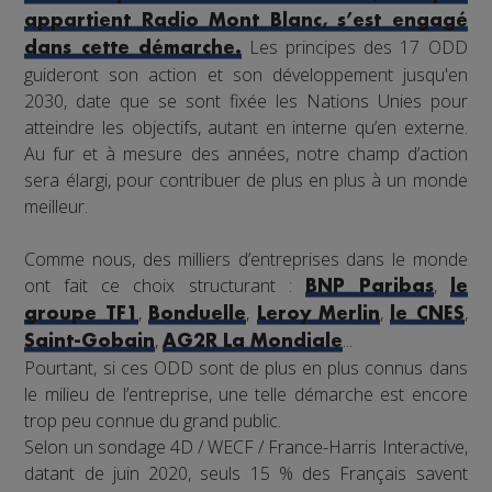
appartient Radio Mont Blanc, s’est engagé
Les principes des 17 ODD
dans cette démarche.
guideront son action et son développement jusqu'en
2030, date que se sont fixée les Nations Unies pour
atteindre les objectifs, autant en interne qu’en externe.
Au fur et à mesure des années, notre champ d’action
sera élargi, pour contribuer de plus en plus à un monde
meilleur.
Comme nous, des milliers d’entreprises dans le monde
ont fait ce choix structurant :
,
BNP Paribas
le
,
,
,
,
groupe TF1
Bonduelle
Leroy Merlin
le CNES
,
...
Saint-Gobain
AG2R La Mondiale
Pourtant, si ces ODD sont de plus en plus connus dans
le milieu de l’entreprise, une telle démarche est encore
trop peu connue du grand public.
Selon un sondage 4D / WECF / France-Harris Interactive,
datant de juin 2020, seuls 15 % des Français savent