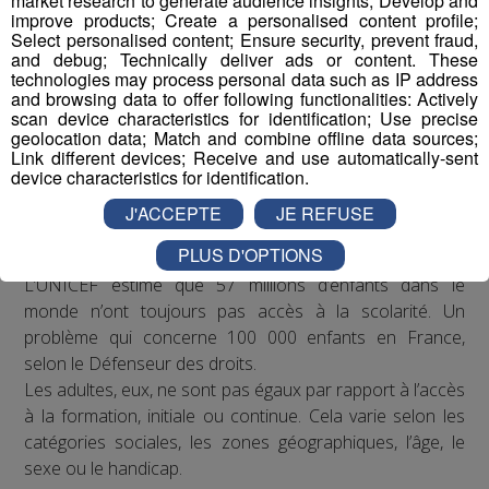
market research to generate audience insights; Develop and
improve products; Create a personalised content profile;
Select personalised content; Ensure security, prevent fraud,
and debug; Technically deliver ads or content. These
technologies may process personal data such as IP address
and browsing data to offer following functionalities: Actively
scan device characteristics for identification; Use precise
geolocation data; Match and combine offline data sources;
Link different devices; Receive and use automatically-sent
device characteristics for identification.
J'ACCEPTE
JE REFUSE
Constat
PLUS D'OPTIONS
L’UNICEF estime que 57 millions d’enfants dans le
monde n’ont toujours pas accès à la scolarité. Un
problème qui concerne 100 000 enfants en France,
selon le Défenseur des droits.
Les adultes, eux, ne sont pas égaux par rapport à l’accès
à la formation, initiale ou continue. Cela varie selon les
catégories sociales, les zones géographiques, l’âge, le
sexe ou le handicap.