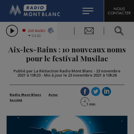
HOROSCOPE
CITIZEN MACHINERY
NOUS
CONTACTER
COMPAGNIE DU MONT-BLANC
LES CHRONIQUES DE L'EXPERT
GRAND MASSIF DOMAINES SKIABLES
LIVE RADIO
94.60
BORINI
Aix-les-Bains : 10 nouveaux noms
BIGARD
pour le festival Musilac
Publié par La Rédaction Radio Mont Blanc
-
23 novembre
2021 à 10h23
-
Mis à jour le 23 novembre 2021 à 10h26
Radio Mont Blanc
Actus
Société