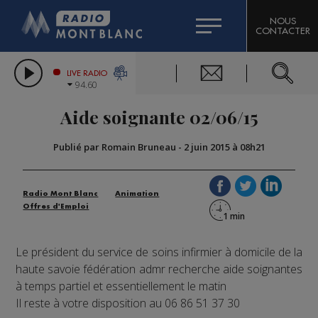
HOROSCOPE
CITIZEN MACHINERY
NOUS
CONTACTER
COMPAGNIE DU MONT-BLANC
LES CHRONIQUES DE L'EXPERT
GRAND MASSIF DOMAINES SKIABLES
LIVE RADIO
94.60
BORINI
Aide soignante 02/06/15
BIGARD
Publié par Romain Bruneau
-
2 juin 2015 à 08h21
Radio Mont Blanc
Animation
Offres d'Emploi
Le président du service de soins infirmier à domicile de la
haute savoie fédération admr recherche aide soignantes
à temps partiel et essentiellement le matin
Il reste à votre disposition au 06 86 51 37 30