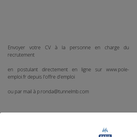
Envoyer votre CV à la personne en charge du
recrutement
en postulant directement en ligne sur www.pole-
emploi.fr depuis l'offre d'emploi
ou par mail à p.ronda@tunnelmb.com
Partager sur Facebook