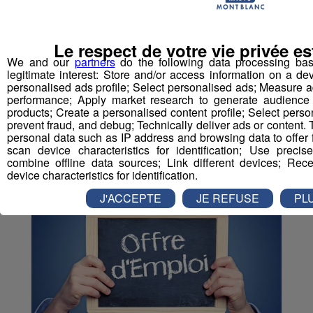
Le respect de votre vie privée est
We and our
partners
do the following data processing ba
Partager sur Twitter
legitimate interest: Store and/or access information on a de
personalised ads profile; Select personalised ads; Measure 
performance; Apply market research to generate audience
products; Create a personalised content profile; Select perso
prevent fraud, and debug; Technically deliver ads or content
personal data such as IP address and browsing data to offer fo
Vous en voulez encore ?
scan device characteristics for identification; Use preci
combine offline data sources; Link different devices; Rec
device characteristics for identification.
J'ACCEPTE
JE REFUSE
PL