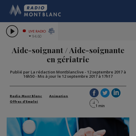
HOROSCOPE
CITIZEN MACHINERY
COMPAGNIE DU MONT-BLAN
LES CHRONIQUES DE L'EXPERT
GRAND MASSIF DOMAINES SKIAB
LIVE RADIO
94.60
BORINI
Aide-soignant / Aide-soignante
BIGARD
en gériatrie
Publié par La rédaction Montblanclive
-
12 septembre 2017 à
16h50
-
Mis à jour le 12 septembre 2017 à 17h17
Radio Mont Blanc
Animation
Offres d'Emploi