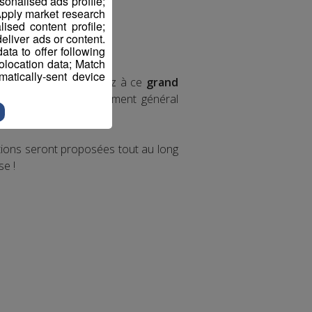
sonalised ads profile;
pply market research
sed content profile;
eliver ads or content.
ta to offer following
eolocation data; Match
atically-sent device
crivez-vous et participez à ce
grand
e épreuve et un classement général
tions seront proposées tout au long
se !