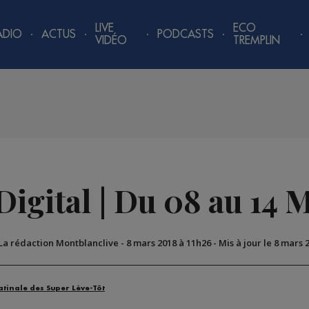
LIVE
ECO
ADIO
ACTUS
PODCASTS
VIDÉO
TREMPLIN
igital | Du 08 au 14 
 La rédaction Montblanclive
-
8 mars 2018 à 11h26
-
Mis à jour le 8 mars 
atinale des Super Lève-Tôt