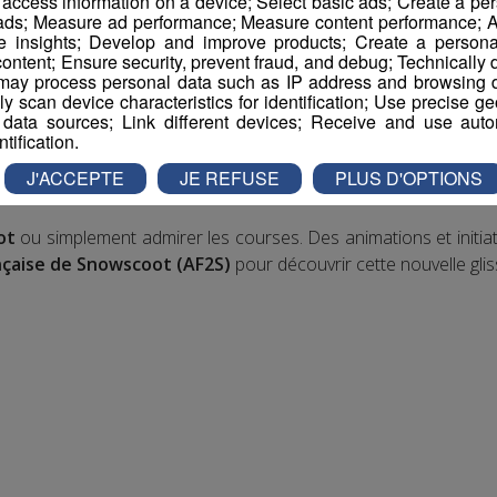
r access information on a device; Select basic ads; Create a per
 ads; Measure ad performance; Measure content performance; A
e insights; Develop and improve products; Create a personali
ontent; Ensure security, prevent fraud, and debug; Technically d
héâtre des Allobroges
ay process personal data such as IP address and browsing da
vely scan device characteristics for identification; Use precise g
 data sources; Link different devices; Receive and use autom
tin,
repas convivial et derby
à la fermeture des pistes ! Ins
ntification.
us affronter en toute convivialité ! Un podium pour chaqu
J'ACCEPTE
JE REFUSE
PLUS D'OPTIONS
ot
ou simplement admirer les courses. Des animations et initia
nçaise de Snowscoot (AF2S)
pour découvrir cette nouvelle glis