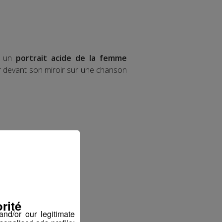
se un
portrait acide de la femme
er devant son miroir sur une chanson
rité
nd/or our legitimate