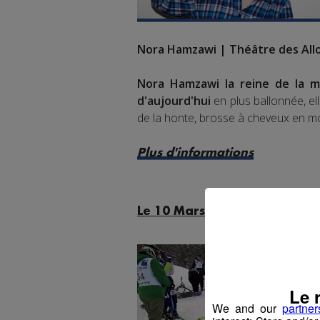
Nora Hamzawi | Théâtre des All
Nora Hamzawi la reine de la m
d'aujourd'hui
en plus ballonnée, el
de la honte, brosse à cheveux en m
Plus d'informations
Le 10 Mars | Praz sur Arly
Le 
We and our
partner