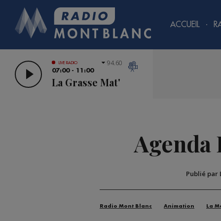
ACCUEIL
R
94.60
LIVE RADIO
07:00 - 11:00
La Grasse Mat'
Agenda D
Publié par
Radio Mont Blanc
Animation
La M