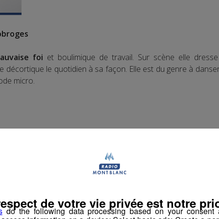
obroges
auvaise foi
et boulimique de travail. Sur scène elle dres
le décortique le quotidien à sa façon. Elle est du genre à dans
ode micro.
respect de votre vie privée est notre prio
s
do the following data processing based on your consent a