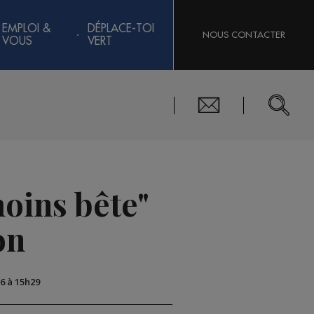
EMPLOI &
DÉPLACE-TOI
NOUS CONTACTER
VOUS
VERT
oins bête"
on
16 à 15h29