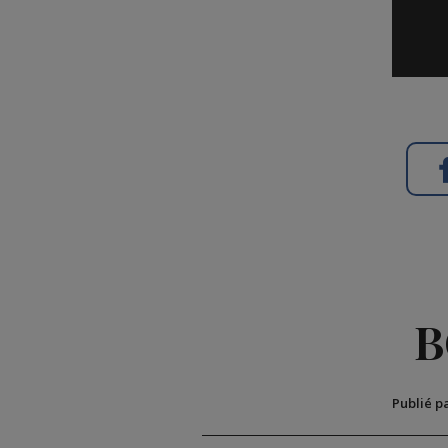
B
Publié p