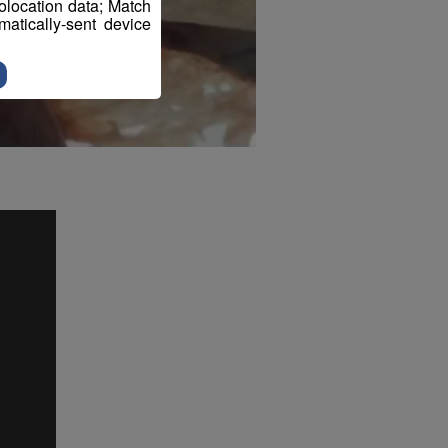
eolocation data; Match
atically-sent device