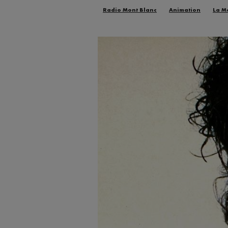
Radio Mont Blanc
Animation
La M