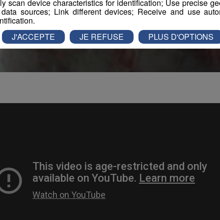
vely scan device characteristics for identification; Use precise g
 data sources; Link different devices; Receive and use autom
ntification.
J'ACCEPTE
JE REFUSE
PLUS D'OPTIONS