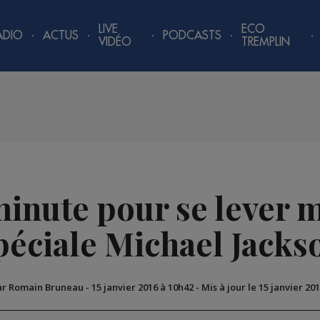
LIVE
ECO
ADIO
ACTUS
PODCASTS
VIDÉO
TREMPLIN
minute pour se lever m
péciale Michael Jacks
ar Romain Bruneau
-
15 janvier 2016 à 10h42
-
Mis à jour le 15 janvier 20