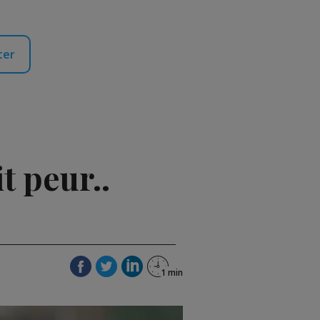
ter
t peur..