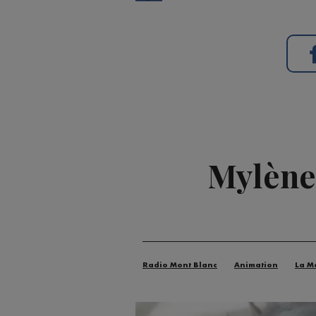
Mylène 
Radio Mont Blanc
Animation
La M