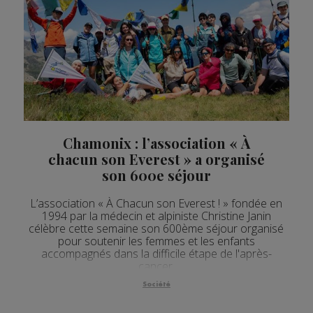
Actualités Régionales 12h05
2'03"
24.07.2026
Actualités Régionales 10h05
3'30"
24.07.2026
Actualités Régionales 09h33
2'14"
24.07.2026
Actualités Régionales 09h33
5'01"
24.07.2026
Actualités Régionales 09h04
3'01"
24.07.2026
Actualités Régionales 08h32
Chamonix : l’association « À
2'12"
24.07.2026
chacun son Everest » a organisé
Actualités Régionales 08h05
3'18"
24.07.2026
son 600e séjour
Actualités Régionales 07h32
2'07"
24.07.2026
L’association « À Chacun son Everest ! » fondée en
1994 par la médecin et alpiniste Christine Janin
Actualités Régionales 07h03
3'04"
24.07.2026
célèbre cette semaine son 600ème séjour organisé
pour soutenir les femmes et les enfants
Actualités Régionales 13h04
2'03"
23.07.2026
accompagnés dans la difficile étape de l'après-
cancer.
Actualités Régionales 12h04
2'03"
23.07.2026
Société
Actualités Régionales 10h04
3'14"
23.07.2026