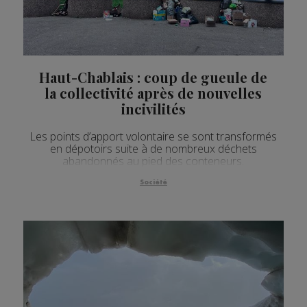
Actualités Régionales 08h04
3'02"
04.08.2026
Actualités Régionales 07h30
2'05"
04.08.2026
Actualités Régionales 07h07
3'06"
04.08.2026
Haut-Chablais : coup de gueule de
la collectivité après de nouvelles
Actualités Régionales 13h04
2'24"
03.08.2026
incivilités
Actualités Régionales 12h03
2'24"
03.08.2026
Les points d’apport volontaire se sont transformés
Actualités Régionales 10h05
en dépotoirs suite à de nombreux déchets
3'49"
03.08.2026
abandonnés au pied des conteneurs.
Actualités Régionales 09h32
2'15"
03.08.2026
Société
Actualités Régionales 09h06
3'51"
03.08.2026
Actualités Régionales 08h33
2'44"
03.08.2026
Actualités Régionales 08h05
3'36"
03.08.2026
Actualités Régionales 07h33
2'34"
03.08.2026