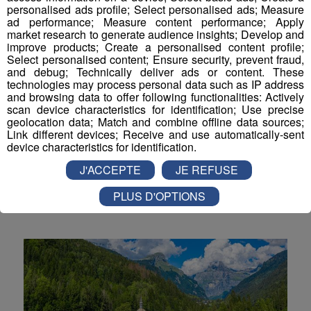
personalised ads profile; Select personalised ads; Measure
Actualités Régionales 10h03
2'52"
30.07.2026
ad performance; Measure content performance; Apply
market research to generate audience insights; Develop and
Actualités Régionales 09h32
2'09"
improve products; Create a personalised content profile;
30.07.2026
Select personalised content; Ensure security, prevent fraud,
Actualités Régionales 09h06
and debug; Technically deliver ads or content. These
2'56"
30.07.2026
technologies may process personal data such as IP address
and browsing data to offer following functionalities: Actively
Actualités Régionales 08h34
2'12"
30.07.2026
Chamonix : la voûte de glace reste
scan device characteristics for identification; Use precise
geolocation data; Match and combine offline data sources;
inaccessible à l’Aiguille du Midi
Actualités Régionales 08h05
3'01"
30.07.2026
Link different devices; Receive and use automatically-sent
device characteristics for identification.
Actualités Régionales 07h38
Les travaux de sécurisation menés par la Compagnie
2'05"
30.07.2026
du Mont-Blanc sont prolongés ce mercredi 5 août
J'ACCEPTE
JE REFUSE
Actualités Régionales 07h10
2026.
3'04"
30.07.2026
PLUS D'OPTIONS
Montagne
Actualités Régionales 13h03
2'02"
29.07.2026
Actualités Régionales 12h03
2'02"
29.07.2026
Actualités Régionales 10h05
2'45"
29.07.2026
Actualités Régionales 09h33
2'19"
29.07.2026