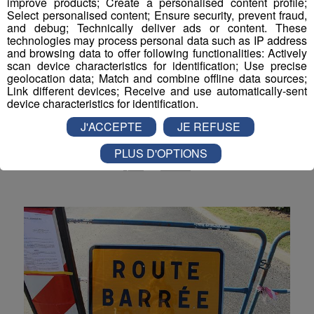
improve products; Create a personalised content profile;
Select personalised content; Ensure security, prevent fraud,
Actualités Régionales 08h05
3'36"
03.08.2026
and debug; Technically deliver ads or content. These
technologies may process personal data such as IP address
Actualités Régionales 07h33
2'34"
03.08.2026
and browsing data to offer following functionalities: Actively
scan device characteristics for identification; Use precise
Actualités Régionales 07h05
4'03"
03.08.2026
geolocation data; Match and combine offline data sources;
Tour de France : quelles routes
Link different devices; Receive and use automatically-sent
Actualités Régionales 13h02
fermées et à quels horaires entre
2'02"
31.07.2026
device characteristics for identification.
Évian et Thonon ?
Actualités Régionales 12h03
J'ACCEPTE
JE REFUSE
2'02"
31.07.2026
Voici les secteurs concernés dans le Chablais.
Actualités Régionales 10h06
PLUS D'OPTIONS
2'57"
31.07.2026
Sport
Mobilité
Actualités Régionales 09h34
2'49"
31.07.2026
Actualités Régionales 09h03
2'56"
31.07.2026
Actualités Régionales 08h32
2'06"
31.07.2026
Actualités Régionales 08h06
3'15"
31.07.2026
Actualités Régionales 07h32
2'00"
31.07.2026