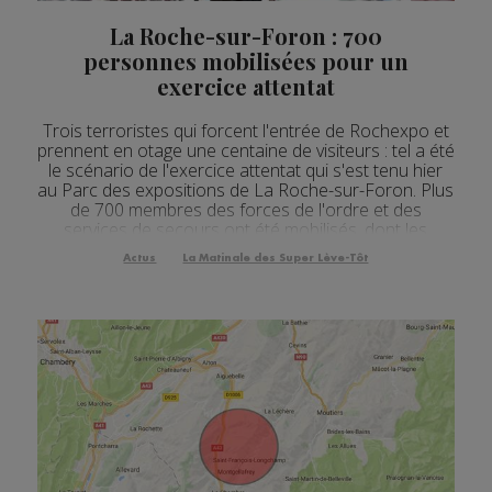
Actualités Régionales 07h32
2'07"
24.07.2026
La Roche-sur-Foron : 700
Actualités Régionales 07h03
3'04"
24.07.2026
personnes mobilisées pour un
exercice attentat
Actualités Régionales 13h04
2'03"
23.07.2026
Trois terroristes qui forcent l'entrée de Rochexpo et
Actualités Régionales 12h04
2'03"
23.07.2026
prennent en otage une centaine de visiteurs : tel a été
le scénario de l'exercice attentat qui s'est tenu hier
Actualités Régionales 10h04
3'14"
23.07.2026
au Parc des expositions de La Roche-sur-Foron. Plus
de 700 membres des forces de l'ordre et des
Actualités Régionales 09h35
2'13"
23.07.2026
services de secours ont été mobilisés, dont les
pompiers. Depuis les attentats de Paris, ils ont des
Actualités Régionales 09h06
Actus
La Matinale des Super Lève-Tôt
3'09"
23.07.2026
nouvelles compétences : ils ont été ...
Actualités Régionales 08h33
2'03"
23.07.2026
Actualités Régionales 08h05
3'08"
23.07.2026
Actualités Régionales 07h39
2'05"
23.07.2026
Actualités Régionales 07h11
3'04"
23.07.2026
Actualités Régionales 13h02
2'02"
22.07.2026