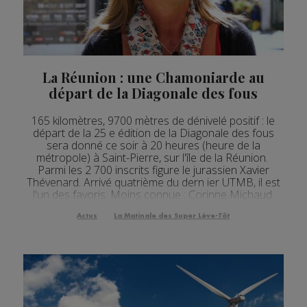
Actualités Régionales 09h06
3'51"
03.08.2026
Actualités Régionales 08h33
2'44"
03.08.2026
Actualités Régionales 08h05
3'36"
03.08.2026
La Réunion : une Chamoniarde au
départ de la Diagonale des fous
Actualités Régionales 07h33
2'34"
03.08.2026
165 kilomètres, 9700 mètres de dénivelé positif : le
Actualités Régionales 07h05
4'03"
03.08.2026
départ de la 25 e édition de la Diagonale des fous
sera donné ce soir à 20 heures (heure de la
Actualités Régionales 13h02
2'02"
31.07.2026
métropole) à Saint-Pierre, sur l'île de la Réunion.
Parmi les 2 700 inscrits figure le jurassien Xavier
Actualités Régionales 12h03
2'02"
31.07.2026
Thévenard. Arrivé quatrième du dern ier UTMB, il est
l'un des favoris. Moins connue : Corinne Michaud.
Actualités Régionales 10h06
2'57"
31.07.2026
Pour cette agente immobilière de Cham...
Actus
La Matinale des Super Lève-Tôt
Actualités Régionales 09h34
2'49"
31.07.2026
Actualités Régionales 09h03
2'56"
31.07.2026
Actualités Régionales 08h32
2'06"
31.07.2026