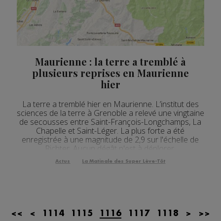
Actualités Régionales 12h03
2'03"
22.07.2026
Actualités Régionales 10h07
3'26"
22.07.2026
Actualités Régionales 09h34
2'21"
22.07.2026
Maurienne : la terre a tremblé à
Actualités Régionales 09h04
plusieurs reprises en Maurienne
3'03"
22.07.2026
hier
Actualités Régionales 08h33
2'18"
22.07.2026
La terre a tremblé hier en Maurienne. L’institut des
Actualités Régionales 08h06
3'12"
22.07.2026
sciences de la terre à Grenoble a relevé une vingtaine
de secousses entre Saint-François-Longchamps, La
Actualités Régionales 07h40
2'07"
22.07.2026
Chapelle et Saint-Léger. La plus forte a été
enregistrée à une magnitude de 2,9 sur l'échelle de
Actualités Régionales 07h11
Richter. Aucun dégât n'est à déplorer.
3'05"
22.07.2026
Actus
La Matinale des Super Lève-Tôt
Actualités Régionales 13h02
2'02"
21.07.2026
Actualités Régionales 12h04
2'02"
21.07.2026
Actualités Régionales 10h06
2'58"
21.07.2026
<<
<
1114
1115
1116
1117
1118
>
>>