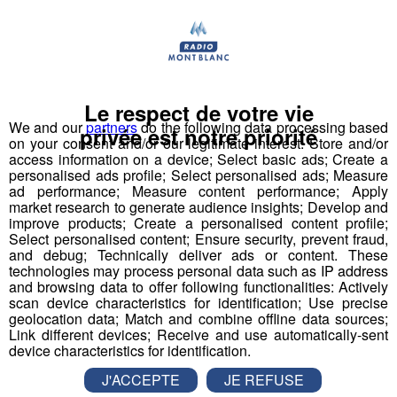
Actualités Régionales 13h03
2'02"
29.07.2026
Actualités Régionales 12h03
2'02"
29.07.2026
Actualités Régionales 10h05
2'45"
29.07.2026
Le respect de votre vie
Actualités Régionales 09h33
We and our
partners
do the following data processing based
2'19"
29.07.2026
privée est notre priorité
on your consent and/or our legitimate interest: Store and/or
Actualités Régionales 09h04
access information on a device; Select basic ads; Create a
3'05"
29.07.2026
personalised ads profile; Select personalised ads; Measure
ad performance; Measure content performance; Apply
Actualités Régionales 08h34
2'24"
29.07.2026
market research to generate audience insights; Develop and
improve products; Create a personalised content profile;
Actualités Régionales 08h04
3'06"
29.07.2026
Select personalised content; Ensure security, prevent fraud,
and debug; Technically deliver ads or content. These
Reignier-Esery : une nouvelle aire
Actualités Régionales 07h33
2'06"
29.07.2026
technologies may process personal data such as IP address
d'accueil vient d'ouvrir
and browsing data to offer following functionalities: Actively
Actualités Régionales 07h04
3'04"
29.07.2026
scan device characteristics for identification; Use precise
geolocation data; Match and combine offline data sources;
L e chantier avait pris du retard à cause des
Actualités Régionales 13h02
Link different devices; Receive and use automatically-sent
conditions climatiques, mais ça y est : l a nouvelle aire
2'02"
28.07.2026
device characteristics for identification.
d’accueil de Reignier-Esery vient d’ouvrir. Grâce à ses
Actualités Régionales 12h02
32 places, elle permet au canton de respecter le
2'02"
28.07.2026
J'ACCEPTE
JE REFUSE
schéma d'accueil départemental. Immédiatement,