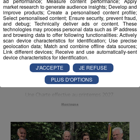
ad performance; Measure content performance; Apply
market research to generate audience insights; Develop and
Actualités Régionales 09h03
2'56"
31.07.2026
improve products; Create a personalised content profile;
Select personalised content; Ensure security, prevent fraud,
Actualités Régionales 08h32
2'06"
31.07.2026
and debug; Technically deliver ads or content. These
technologies may process personal data such as IP address
Actualités Régionales 08h06
3'15"
31.07.2026
and browsing data to offer following functionalities: Actively
scan device characteristics for identification; Use precise
Actualités Régionales 07h32
2'00"
31.07.2026
geolocation data; Match and combine offline data sources;
Link different devices; Receive and use automatically-sent
Actualités Régionales 07h04
device characteristics for identification.
3'19"
31.07.2026
Montagne : l’accès au Tour du
J'ACCEPTE
JE REFUSE
Actualités Régionales 13h03
2'03"
30.07.2026
Mont-Blanc sera bientôt
PLUS D'OPTIONS
Actualités Régionales 12h02
réglementé
2'03"
30.07.2026
Actualités Régionales 10h03
2'52"
30.07.2026
Une Charte effective au printemps 2027.
Actualités Régionales 09h32
2'09"
Montagne
30.07.2026
Actualités Régionales 09h06
2'56"
30.07.2026
Actualités Régionales 08h34
2'12"
30.07.2026