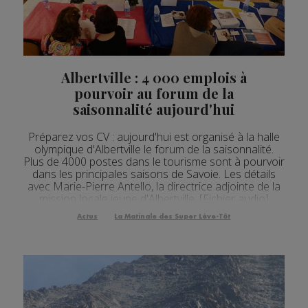
Actualités Régionales 08h04
2'34"
05.08.2026
Actualités Régionales 07h34
2'34"
05.08.2026
Actualités Régionales 07h03
2'53"
05.08.2026
Albertville : 4 000 emplois à
pourvoir au forum de la
Actualités Régionales 10h03
2'44"
04.08.2026
saisonnalité aujourd'hui
Actualités Régionales 09h34
2'36"
04.08.2026
Préparez vos CV : aujourd'hui est organisé à la halle
Actualités Régionales 09h04
olympique d'Albertville le forum de la saisonnalité.
2'47"
04.08.2026
Plus de 4000 postes dans le tourisme sont à pourvoir
dans les principales saisons de Savoie. Les détails
Actualités Régionales 08h33
2'36"
04.08.2026
avec Marie-Pierre Antello, la directrice adjointe de la
mission locale jeune d'Albertville. [Fichier audio]
Actualités Régionales 08h04
3'02"
04.08.2026
Rendez-vous aujourd'hui à la halle olympique
Actus
La Matinale des Super Lève-Tôt
d'Albertville, de 9h30 à 16 heu...
Actualités Régionales 07h30
2'05"
04.08.2026
Actualités Régionales 07h07
3'06"
04.08.2026
Actualités Régionales 13h04
2'24"
03.08.2026