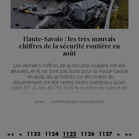
Actualités Régionales 08h32
2'12"
24.07.2026
Actualités Régionales 08h05
3'18"
24.07.2026
Actualités Régionales 07h32
2'07"
24.07.2026
Haute-Savoie : les très mauvais
Actualités Régionales 07h03
chiffres de la sécurité routière en
3'04"
24.07.2026
août
Actualités Régionales 13h04
2'03"
23.07.2026
Les derniers chiffres de la sécurité routière ont été
Actualités Régionales 12h04
2'03"
23.07.2026
dévoilés, et ils ne sont pas bons pour la Haute-Savoie
: en août, les accidents sur les routes du
Actualités Régionales 10h04
3'14"
23.07.2026
département ont été certes moins nombreux qu'en
juillet (67 au lieu de 76), mais le nombre de tués et de
Actualités Régionales 09h35
blessés a augmenté : + 50% pour les tués : 6
2'13"
23.07.2026
personnes ont perdu la vie en août en Haute-Savoie
Actus
La Matinale des Super Lève-Tôt
Actualités Régionales 09h06
+ 150% pour les blessés hospitalisés :...
3'09"
23.07.2026
Actualités Régionales 08h33
2'03"
23.07.2026
Actualités Régionales 08h05
3'08"
23.07.2026
<<
<
1123
1124
1125
1126
1127
>
>>