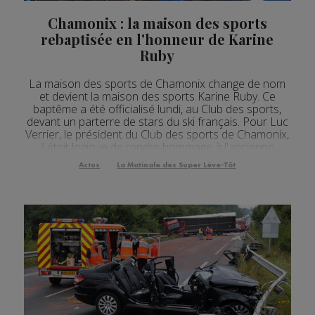
Actualités Régionales 09h32
2'07"
27.07.2026
Chamonix : la maison des sports
Actualités Régionales 09h03
3'05"
27.07.2026
rebaptisée en l'honneur de Karine
Ruby
Actualités Régionales 08h33
2'13"
27.07.2026
La maison des sports de Chamonix change de nom
Actualités Régionales 08h06
4'05"
27.07.2026
et devient la maison des sports Karine Ruby. Ce
baptême a été officialisé lundi, au Club des sports,
Actualités Régionales 07h32
2'05"
27.07.2026
devant un parterre de stars du ski français. Pour Luc
Verrier, le président du Club des sports de Chamonix,
Actualités Régionales 07h04
3'06"
27.07.2026
il était logique de rendre hommage à l'ancienne
snowboardeuse disparue tragiquement en 2009 à
Actualités Régionales 13h03
Actus
La Matinale des Super Lève-Tôt
2'03"
24.07.2026
l'âge de 31 ans. [Fichier audio] Pour rappel, le...
Actualités Régionales 12h05
2'03"
24.07.2026
Actualités Régionales 10h05
3'30"
24.07.2026
Actualités Régionales 09h33
2'14"
24.07.2026
Actualités Régionales 09h33
5'01"
24.07.2026
Actualités Régionales 09h04
3'01"
24.07.2026