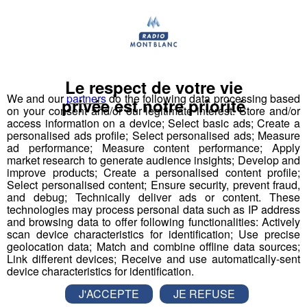
Actualités Régionales 09h03
2'56"
31.07.2026
Actualités Régionales 08h32
2'06"
31.07.2026
Actualités Régionales 08h06
3'15"
31.07.2026
Le respect de votre vie
Actualités Régionales 07h32
We and our
partners
do the following data processing based
2'00"
31.07.2026
privée est notre priorité
on your consent and/or our legitimate interest: Store and/or
Actualités Régionales 07h04
access information on a device; Select basic ads; Create a
3'19"
31.07.2026
personalised ads profile; Select personalised ads; Measure
ad performance; Measure content performance; Apply
Actualités Régionales 13h03
2'03"
30.07.2026
market research to generate audience insights; Develop and
improve products; Create a personalised content profile;
Actualités Régionales 12h02
2'03"
30.07.2026
Select personalised content; Ensure security, prevent fraud,
and debug; Technically deliver ads or content. These
Ouragan Irma : un Haut-Savoyard
Actualités Régionales 10h03
2'52"
30.07.2026
technologies may process personal data such as IP address
de retour d'une mission auprès
and browsing data to offer following functionalities: Actively
Actualités Régionales 09h32
2'09"
des rescapés
30.07.2026
scan device characteristics for identification; Use precise
geolocation data; Match and combine offline data sources;
Actualités Régionales 09h06
Link different devices; Receive and use automatically-sent
2'56"
30.07.2026
Il a passé 15 jours au milieu des décombres. Yannick
device characteristics for identification.
Laurent, le directeur général de la protection civile de
Actualités Régionales 08h34
2'12"
30.07.2026
Haute-Savoie, est revenu de sa mission sur l'île de
J'ACCEPTE
JE REFUSE
Saint-Martin, dévastée par l'ouragan Irma. Désigné