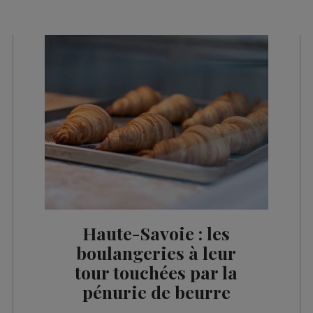
es 09h32
les 09h06
es 08h33
es 08h05
es 07h33
es 07h05
es 13h02
es 12h03
es 10h06
Haute-Savoie : les
es 09h34
boulangeries à leur
tour touchées par la
es 09h03
pénurie de beurre
es 08h32