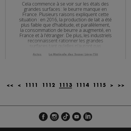
Cela commence à se voir sur les étals des
les 08h06
grandes surfaces : le beurre manque en
France. Plusieurs raisons expliquent cette
es 07h32
situation : en 2016, la production de lait a été
plus faible que d'habitude, et parallèlement,
les 07h04
la consommation de beurre a augmenté, en
France et à l'étranger. De plus, les industriels
reconnaissent rationner les grandes
es 13h03
surfaces tant qu'elles n'auront pas
augmenté le pri...
es 12h02
Actus
La Matinale des Super Lève-Tôt
es 10h03
es 09h32
<<
<
1111
1112
1113
1114
1115
>
>>
les 09h06
es 08h34
es 08h05
es 07h38