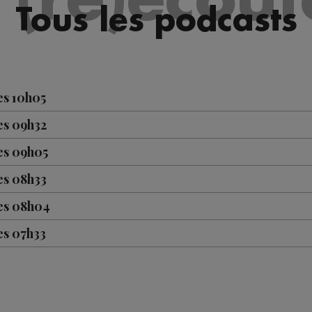
Tous les podcasts
es 10h05
es 09h32
es 09h05
es 08h33
les 08h04
es 07h33
es 07h03
es 10h05