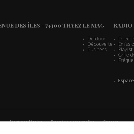
es 07h10
es 13h03
VENUE DES ÎLES - 74300 THYEZ
LE MAG
RADIO
es 12h03
es 10h05
Outdoor
Direct 
Découverte
Émissio
es 09h33
Business
Playlis
Grille
les 09h04
Fréque
es 08h34
Espace
les 08h04
es 07h33
les 07h04
es 13h02
Mentions légales
Données personnelles
Contact
es 12h02