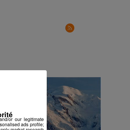
2'30"
3'04"
2'23"
3'20"
2'34"
3'02"
3'00"
2'30"
2'50"
2'31"
rité
2'34"
nd/or our legitimate
sonalised ads profile;
2'34"
pply market research