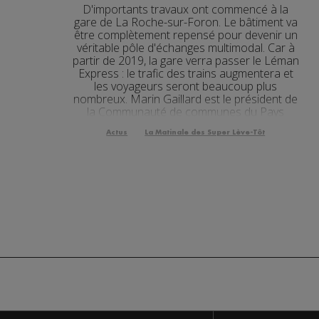
D'importants travaux ont commencé à la
Actualités Régiona
31.07.2026
gare de La Roche-sur-Foron. Le bâtiment va
être complètement repensé pour devenir un
Actualités Régional
véritable pôle d'échanges multimodal. Car à
31.07.2026
partir de 2019, la gare verra passer le Léman
Actualités Régiona
Express : le trafic des trains augmentera et
31.07.2026
les voyageurs seront beaucoup plus
nombreux. Marin Gaillard est le président de
Actualités Régional
30.07.2026
la Communauté de communes du Pays
Rochois. [Fichier audio...
Actualités Régional
30.07.2026
Actus
La Matinale des Super Lève-Tôt
Actualités Régional
30.07.2026
Actualités Régional
30.07.2026
Actualités Régiona
30.07.2026
Actualités Régional
30.07.2026
Actualités Régional
30.07.2026
Actualités Régional
30.07.2026