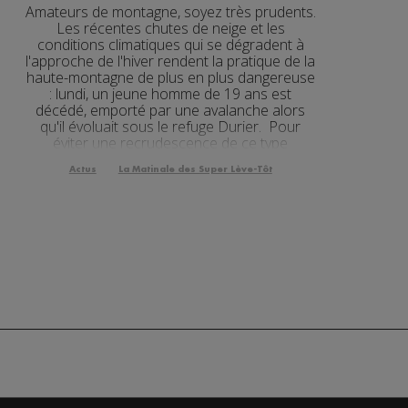
Amateurs de montagne, soyez très prudents.
3'15"
Les récentes chutes de neige et les
conditions climatiques qui se dégradent à
l'approche de l'hiver rendent la pratique de la
2'00"
haute-montagne de plus en plus dangereuse
: lundi, un jeune homme de 19 ans est
3'19"
décédé, emporté par une avalanche alors
qu'il évoluait sous le refuge Durier. Pour
2'03"
éviter une recrudescence de ce type
d'accidents, la préfecture d...
2'03"
Actus
La Matinale des Super Lève-Tôt
2'52"
2'09"
2'56"
2'12"
3'01"
2'05"