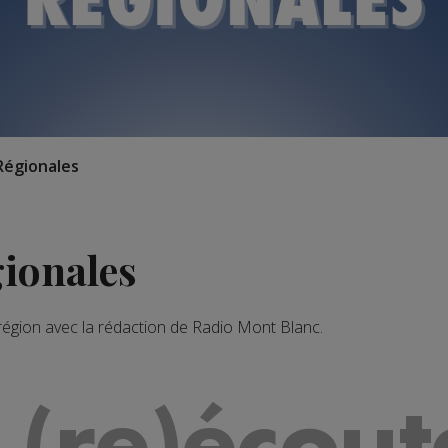
Régionales
gionales
 région avec la rédaction de Radio Mont Blanc.
 (re)écout