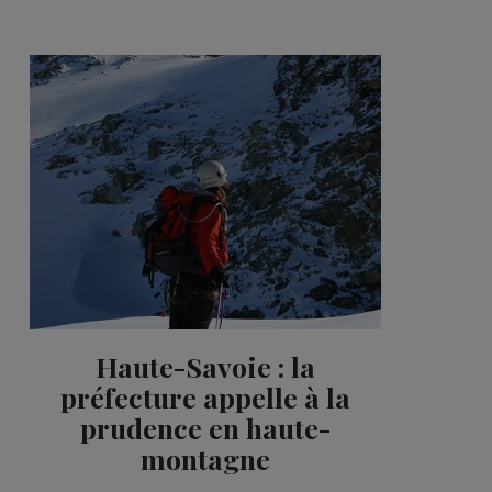
2'15"
3'51"
2'44"
3'36"
2'34"
4'03"
2'02"
2'02"
2'57"
Haute-Savoie : la
préfecture appelle à la
2'49"
prudence en haute-
2'56"
montagne
2'06"