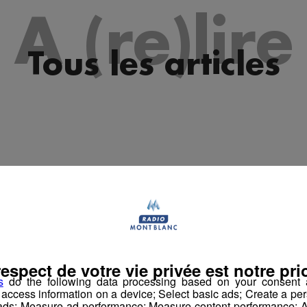
es 09h33
A (re)lire
les 09h04
es 08h33
Tous les articles
les 08h04
es 07h31
les 07h04
es 10h04
es 09h33
les 09h04
es 08h34
respect de votre vie privée est notre prio
les 08h04
s
do the following data processing based on your consent a
r access information on a device; Select basic ads; Create a per
es 07h34
 ads; Measure ad performance; Measure content performance; A