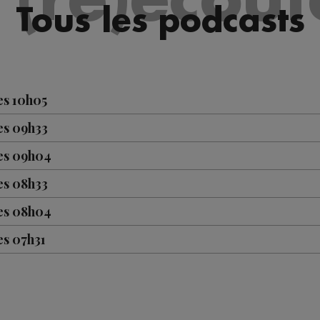
Tous les podcasts
es 10h05
es 09h33
les 09h04
es 08h33
les 08h04
es 07h31
les 07h04
es 10h04