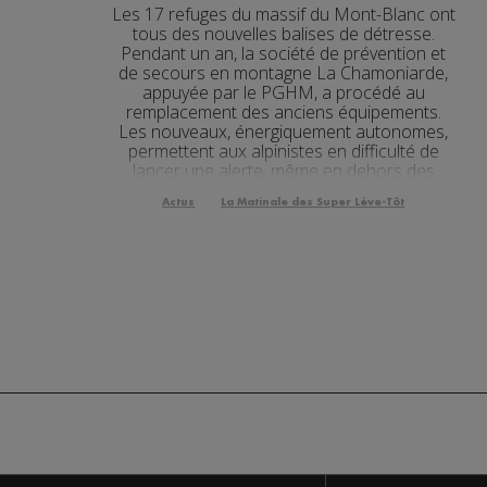
Les 17 refuges du massif du Mont-Blanc ont
Actualités Régiona
30.07.2026
tous des nouvelles balises de détresse.
Pendant un an, la société de prévention et
Actualités Régional
de secours en montagne La Chamoniarde,
30.07.2026
appuyée par le PGHM, a procédé au
Actualités Régional
remplacement des anciens équipements.
30.07.2026
Les nouveaux, énergiquement autonomes,
permettent aux alpinistes en difficulté de
Actualités Régional
30.07.2026
lancer une alerte, même en dehors des
périodes de gardiennage. Ils peuvent...
Actualités Régional
30.07.2026
Actus
La Matinale des Super Lève-Tôt
Actualités Régional
29.07.2026
Actualités Régional
29.07.2026
Actualités Régional
29.07.2026
Actualités Régional
29.07.2026
Actualités Régiona
29.07.2026
Actualités Régional
29.07.2026