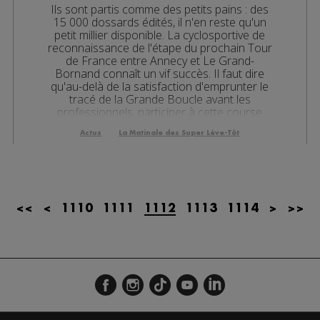
Ils sont partis comme des petits pains : des
les 09h06
15 000 dossards édités, il n'en reste qu'un
petit millier disponible. La cyclosportive de
es 08h34
reconnaissance de l'étape du prochain Tour
de France entre Annecy et Le Grand-
es 08h05
Bornand connaît un vif succès. Il faut dire
qu'au-delà de la satisfaction d'emprunter le
tracé de la Grande Boucle avant les
es 07h38
professionnels, participer à cette course
promet d'être un ...
es 07h10
Actus
La Matinale des Super Lève-Tôt
es 13h03
es 12h03
<<
<
1110
1111
1112
1113
1114
>
>>
es 10h05
es 09h33
les 09h04
es 08h34