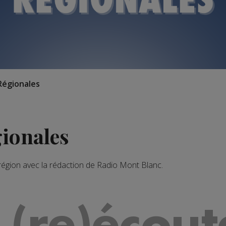
Régionales
gionales
 région avec la rédaction de Radio Mont Blanc.
 (re)écout