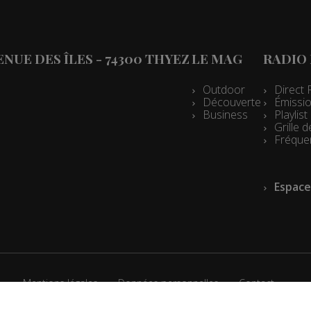
les 08h04
es 07h33
VENUE DES ÎLES - 74300 THYEZ
LE MAG
RADIO
les 07h04
es 13h02
Outdoor
Direct 
Découverte
Émissio
es 12h02
Business
Playlis
Grille
es 09h33
Fréque
les 09h04
Espace
es 08h32
les 08h04
es 07h32
les 07h04
Mentions légales
Données personnelles
Contact
es 13h02