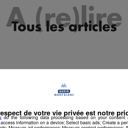
es 09h33
A (re)lire
les 09h04
es 08h34
Tous les articles
les 08h04
es 07h34
es 07h03
es 10h03
es 09h34
les 09h04
es 08h33
respect de votre vie privée est notre prio
les 08h04
s
do the following data processing based on your consent a
r access information on a device; Select basic ads; Create a per
es 07h30
 ads; Measure ad performance; Measure content performance; A