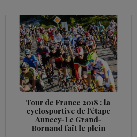
es 12h03
es 10h06
es 09h34
es 09h03
es 08h32
les 08h06
es 07h32
les 07h04
es 13h03
Tour de France 2018 : la
es 12h02
cyclosportive de l'étape
Annecy-Le Grand-
es 10h03
Bornand fait le plein
es 09h32