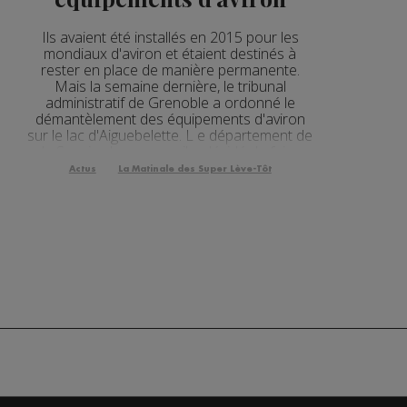
2'56"
Ils avaient été installés en 2015 pour les
mondiaux d'aviron et étaient destinés à
2'12"
rester en place de manière permanente.
Mais la semaine dernière, le tribunal
3'01"
administratif de Grenoble a ordonné le
démantèlement des équipements d'aviron
2'05"
sur le lac d'Aiguebelette. L e département de
la Savoie s'y oppose : il a décidé de faire
appel de cette décision. C'est en fait le
3'04"
Actus
La Matinale des Super Lève-Tôt
classement du lac en réser...
2'02"
2'02"
2'45"
2'19"
3'05"
2'24"