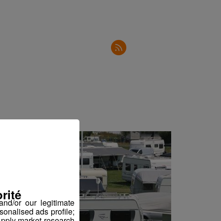
2'30"
2'50"
2'31"
2'34"
2'34"
2'53"
2'44"
2'36"
2'47"
2'36"
rité
3'02"
nd/or our legitimate
sonalised ads profile;
2'05"
pply market research